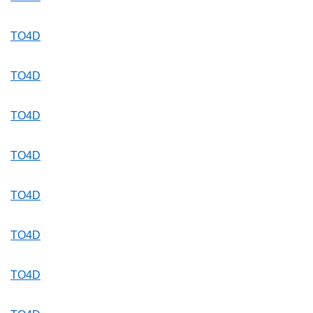
TO4D
TO4D
TO4D
TO4D
TO4D
TO4D
TO4D