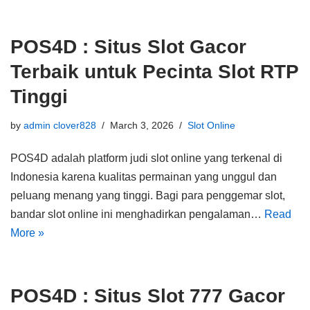
POS4D : Situs Slot Gacor
Terbaik untuk Pecinta Slot RTP
Tinggi
by
admin clover828
March 3, 2026
Slot Online
POS4D adalah platform judi slot online yang terkenal di
Indonesia karena kualitas permainan yang unggul dan
peluang menang yang tinggi. Bagi para penggemar slot,
bandar slot online ini menghadirkan pengalaman…
Read
More »
POS4D : Situs Slot 777 Gacor