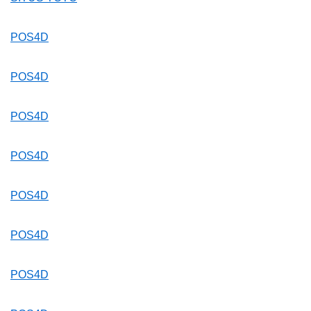
POS4D
POS4D
POS4D
POS4D
POS4D
POS4D
POS4D