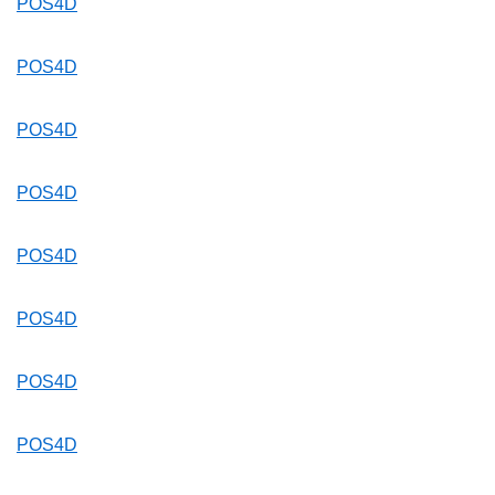
POS4D
POS4D
POS4D
POS4D
POS4D
POS4D
POS4D
POS4D