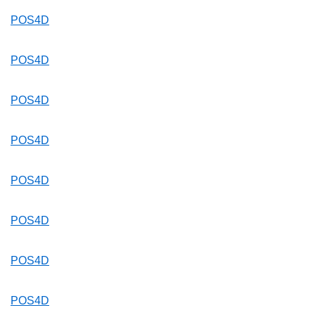
POS4D
POS4D
POS4D
POS4D
POS4D
POS4D
POS4D
POS4D