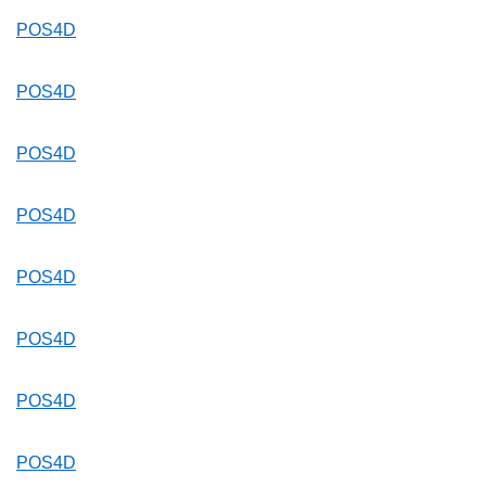
POS4D
POS4D
POS4D
POS4D
POS4D
POS4D
POS4D
POS4D