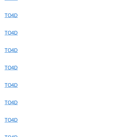
TO4D
TO4D
TO4D
TO4D
TO4D
TO4D
TO4D