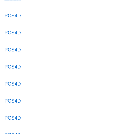
POS4D
POS4D
POS4D
POS4D
POS4D
POS4D
POS4D