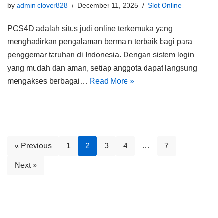
by
admin clover828
December 11, 2025
Slot Online
POS4D adalah situs judi online terkemuka yang
menghadirkan pengalaman bermain terbaik bagi para
penggemar taruhan di Indonesia. Dengan sistem login
yang mudah dan aman, setiap anggota dapat langsung
mengakses berbagai…
Read More »
« Previous
1
2
3
4
…
7
Next »