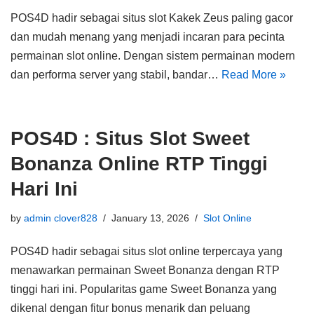
POS4D hadir sebagai situs slot Kakek Zeus paling gacor
dan mudah menang yang menjadi incaran para pecinta
permainan slot online. Dengan sistem permainan modern
dan performa server yang stabil, bandar…
Read More »
POS4D : Situs Slot Sweet
Bonanza Online RTP Tinggi
Hari Ini
by
admin clover828
January 13, 2026
Slot Online
POS4D hadir sebagai situs slot online terpercaya yang
menawarkan permainan Sweet Bonanza dengan RTP
tinggi hari ini. Popularitas game Sweet Bonanza yang
dikenal dengan fitur bonus menarik dan peluang