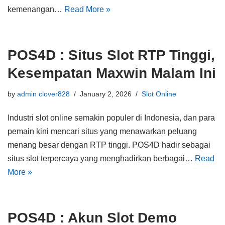
kemenangan…
Read More »
POS4D : Situs Slot RTP Tinggi,
Kesempatan Maxwin Malam Ini
by
admin clover828
January 2, 2026
Slot Online
Industri slot online semakin populer di Indonesia, dan para
pemain kini mencari situs yang menawarkan peluang
menang besar dengan RTP tinggi. POS4D hadir sebagai
situs slot terpercaya yang menghadirkan berbagai…
Read
More »
POS4D : Akun Slot Demo