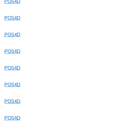
POS4D
POS4D
POS4D
POS4D
POS4D
POS4D
POS4D
POS4D