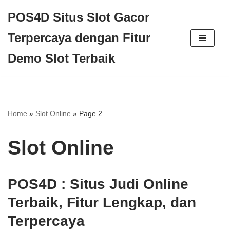
POS4D Situs Slot Gacor
Skip
Terpercaya dengan Fitur
to
Demo Slot Terbaik
content
Home
»
Slot Online
»
Page 2
Slot Online
POS4D : Situs Judi Online
Terbaik, Fitur Lengkap, dan
Terpercaya