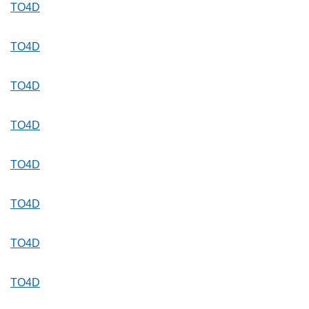
TO4D
TO4D
TO4D
TO4D
TO4D
TO4D
TO4D
TO4D