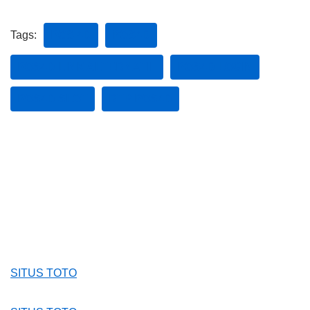
Tags:
POS 4D
POS4D
POS4D LINK ALTERNATIF
POS4D LOGIN
POS4D SLOT
RTP POS4D
SITUS TOTO