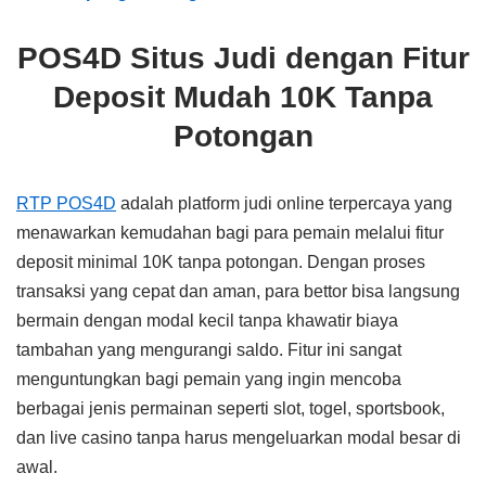
POS4D Situs Judi dengan Fitur
Deposit Mudah 10K Tanpa
Potongan
RTP POS4D
adalah platform judi online terpercaya yang
menawarkan kemudahan bagi para pemain melalui fitur
deposit minimal 10K tanpa potongan. Dengan proses
transaksi yang cepat dan aman, para bettor bisa langsung
bermain dengan modal kecil tanpa khawatir biaya
tambahan yang mengurangi saldo. Fitur ini sangat
menguntungkan bagi pemain yang ingin mencoba
berbagai jenis permainan seperti slot, togel, sportsbook,
dan live casino tanpa harus mengeluarkan modal besar di
awal.