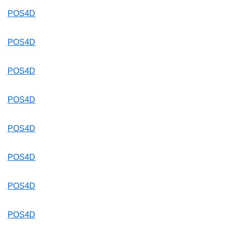
POS4D
POS4D
POS4D
POS4D
POS4D
POS4D
POS4D
POS4D