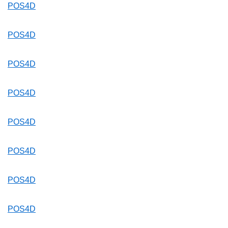
POS4D
POS4D
POS4D
POS4D
POS4D
POS4D
POS4D
POS4D