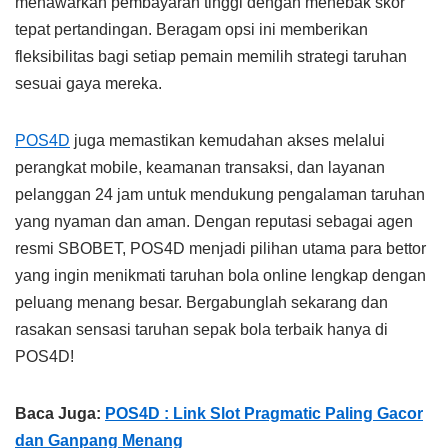
menawarkan pembayaran tinggi dengan menebak skor
tepat pertandingan. Beragam opsi ini memberikan
fleksibilitas bagi setiap pemain memilih strategi taruhan
sesuai gaya mereka.
POS4D
juga memastikan kemudahan akses melalui
perangkat mobile, keamanan transaksi, dan layanan
pelanggan 24 jam untuk mendukung pengalaman taruhan
yang nyaman dan aman. Dengan reputasi sebagai agen
resmi SBOBET, POS4D menjadi pilihan utama para bettor
yang ingin menikmati taruhan bola online lengkap dengan
peluang menang besar. Bergabunglah sekarang dan
rasakan sensasi taruhan sepak bola terbaik hanya di
POS4D!
Baca Juga:
POS4D : Link Slot Pragmatic Paling Gacor
dan Ganpang Menang