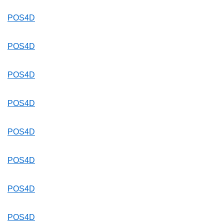
POS4D
POS4D
POS4D
POS4D
POS4D
POS4D
POS4D
POS4D