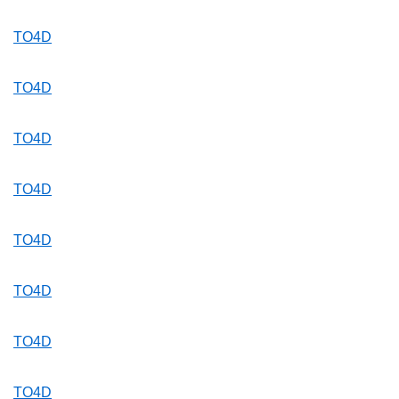
TO4D
TO4D
TO4D
TO4D
TO4D
TO4D
TO4D
TO4D