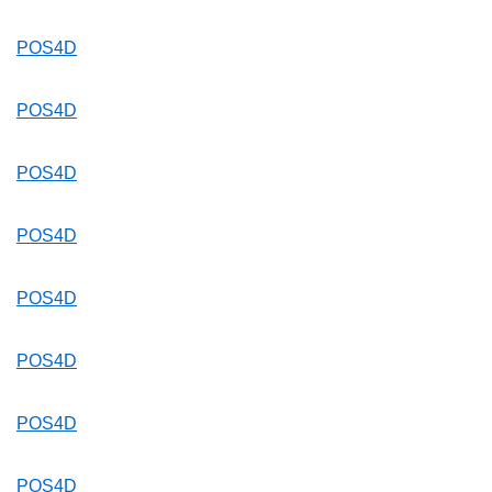
POS4D
POS4D
POS4D
POS4D
POS4D
POS4D
POS4D
POS4D