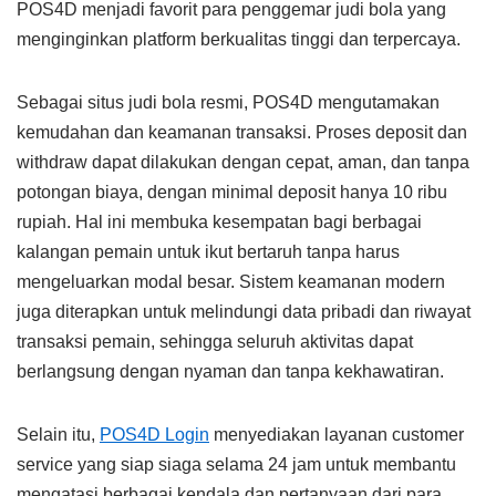
POS4D menjadi favorit para penggemar judi bola yang
menginginkan platform berkualitas tinggi dan terpercaya.
Sebagai situs judi bola resmi, POS4D mengutamakan
kemudahan dan keamanan transaksi. Proses deposit dan
withdraw dapat dilakukan dengan cepat, aman, dan tanpa
potongan biaya, dengan minimal deposit hanya 10 ribu
rupiah. Hal ini membuka kesempatan bagi berbagai
kalangan pemain untuk ikut bertaruh tanpa harus
mengeluarkan modal besar. Sistem keamanan modern
juga diterapkan untuk melindungi data pribadi dan riwayat
transaksi pemain, sehingga seluruh aktivitas dapat
berlangsung dengan nyaman dan tanpa kekhawatiran.
Selain itu,
POS4D Login
menyediakan layanan customer
service yang siap siaga selama 24 jam untuk membantu
mengatasi berbagai kendala dan pertanyaan dari para