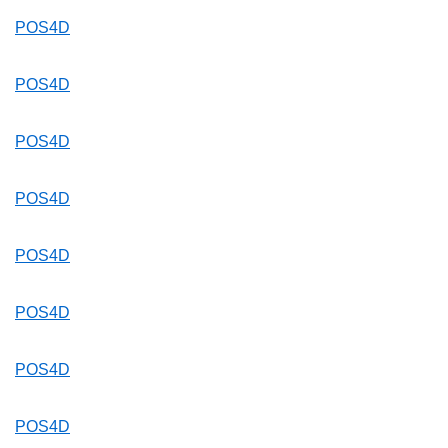
POS4D
POS4D
POS4D
POS4D
POS4D
POS4D
POS4D
POS4D