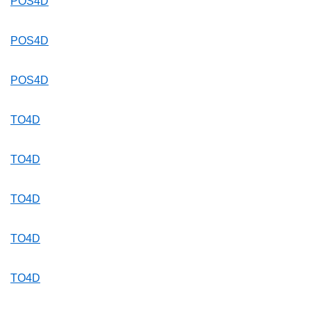
POS4D
POS4D
POS4D
TO4D
TO4D
TO4D
TO4D
TO4D