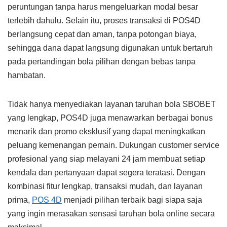
peruntungan tanpa harus mengeluarkan modal besar
terlebih dahulu. Selain itu, proses transaksi di POS4D
berlangsung cepat dan aman, tanpa potongan biaya,
sehingga dana dapat langsung digunakan untuk bertaruh
pada pertandingan bola pilihan dengan bebas tanpa
hambatan.
Tidak hanya menyediakan layanan taruhan bola SBOBET
yang lengkap, POS4D juga menawarkan berbagai bonus
menarik dan promo eksklusif yang dapat meningkatkan
peluang kemenangan pemain. Dukungan customer service
profesional yang siap melayani 24 jam membuat setiap
kendala dan pertanyaan dapat segera teratasi. Dengan
kombinasi fitur lengkap, transaksi mudah, dan layanan
prima,
POS 4D
menjadi pilihan terbaik bagi siapa saja
yang ingin merasakan sensasi taruhan bola online secara