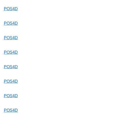
POS4D
POS4D
POS4D
POS4D
POS4D
POS4D
POS4D
POS4D