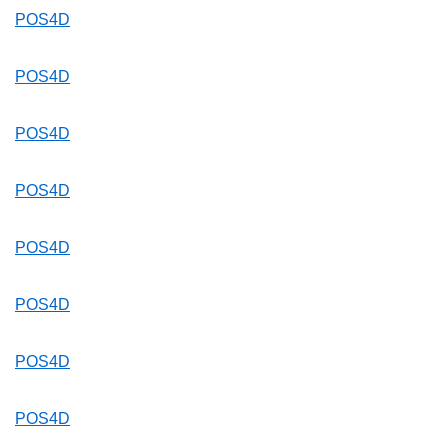
POS4D
POS4D
POS4D
POS4D
POS4D
POS4D
POS4D
POS4D