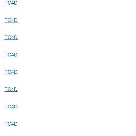
TO4D
TO4D
TO4D
TO4D
TO4D
TO4D
TO4D
TO4D