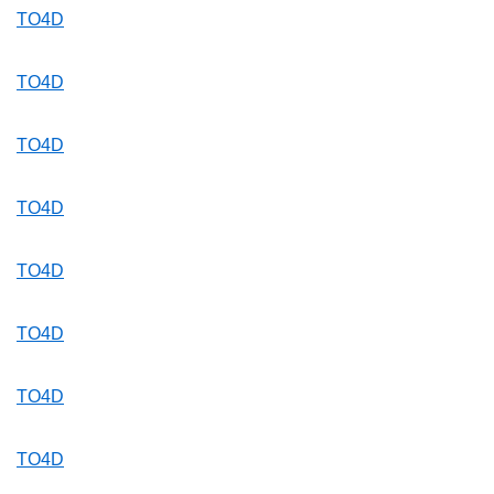
TO4D
TO4D
TO4D
TO4D
TO4D
TO4D
TO4D
TO4D