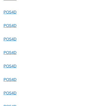
POS4D
POS4D
POS4D
POS4D
POS4D
POS4D
POS4D