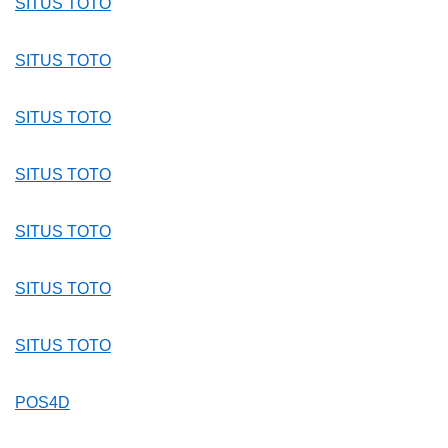
SITUS TOTO
SITUS TOTO
SITUS TOTO
SITUS TOTO
SITUS TOTO
SITUS TOTO
SITUS TOTO
POS4D