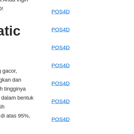
D!
POS4D
tic
POS4D
POS4D
POS4D
 gacor,
ngkan dan
POS4D
 tingginya
n dalam bentuk
POS4D
ih
di atas 95%,
POS4D