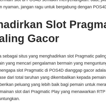
an nyaman, jangan ragu untuk bergabung dengan POS4
dirkan Slot Pragma
aling Gacor
sebagai situs yang menghadirkan slot Pragmatic paling
emain yang mencari pengalaman bermain yang menguntu
engapa slot Pragmatic di POS4D dianggap gacor adalah
se dari total taruhan yang dikembalikan kepada pemai
rikan peluang yang lebih baik bagi pemain untuk mera
ainan slot dari Pragmatic Play yang menawarkan RTP 
untungkan.