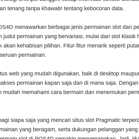
an tenang tanpa khawatir tentang kebocoran data.
POS4D menawarkan berbagai jenis permainan slot dari p
udul permainan yang bervariasi, mulai dari slot klasik 
kan kehabisan pilihan. Fitur-fitur menarik seperti putar
eseruan permainan.
itus web yang mudah digunakan, baik di desktop maupu
kses permainan kapan saja dan di mana saja. Dengan 
engan mudah memahami cara bermain dan menemukan per
agi siapa saja yang mencari situs slot Pragmatic terper
rmainan yang beragam, serta dukungan pelanggan yang 
rmain slot di POS4D semakin menyenangkan. Jadi, jika