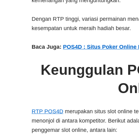
kemenangan yang menguntungkan.
Dengan RTP tinggi, variasi permainan mena
kesempatan untuk meraih hadiah besar.
Baca Juga:
POS4D : Situs Poker Onlin
Keunggulan PO
On
RTP POS4D
merupakan situs slot online 
menonjol di antara kompetitor. Berikut a
penggemar slot online, antara lain: