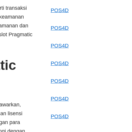
i transaksi
POS4D
m keamanan
nyamanan dan
POS4D
slot Pragmatic
POS4D
tic
POS4D
POS4D
POS4D
tawarkan,
an lisensi
POS4D
ngan para
ungi dengan