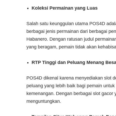
Koleksi Permainan yang Luas
Salah satu keunggulan utama POS4D adalah
berbagai jenis permainan dari berbagai pe
Habanero. Dengan ratusan judul permainan 
yang beragam, pemain tidak akan kehabisan
RTP Tinggi dan Peluang Menang Besa
POS4D dikenal karena menyediakan slot d
peluang yang lebih baik bagi pemain untu
kemenangan. Dengan berbagai slot gacor 
menguntungkan.