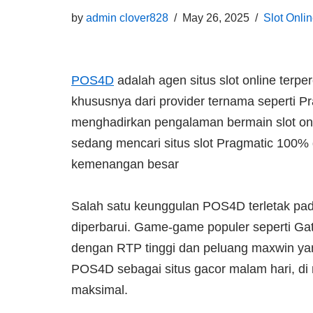
by
admin clover828
May 26, 2025
Slot Onli
POS4D
adalah agen situs slot online terpe
khususnya dari provider ternama seperti P
menghadirkan pengalaman bermain slot onl
sedang mencari situs slot Pragmatic 100%
kemenangan besar
Salah satu keunggulan POS4D terletak pad
diperbarui. Game-game populer seperti Gat
dengan RTP tinggi dan peluang maxwin ya
POS4D sebagai situs gacor malam hari, di 
maksimal.