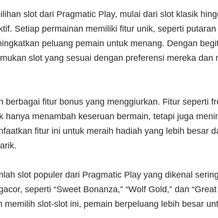
ihan slot dari Pragmatic Play, mulai dari slot klasik hing
f. Setiap permainan memiliki fitur unik, seperti putaran
eningkatkan peluang pemain untuk menang. Dengan begi
mukan slot yang sesuai dengan preferensi mereka dan
berbagai fitur bonus yang menggiurkan. Fitur seperti fr
ak hanya menambah keseruan bermain, tetapi juga meni
atkan fitur ini untuk meraih hadiah yang lebih besar
rik.
ah slot populer dari Pragmatic Play yang dikenal seri
cor, seperti “Sweet Bonanza,” “Wolf Gold,” dan “Great 
 memilih slot-slot ini, pemain berpeluang lebih besar un