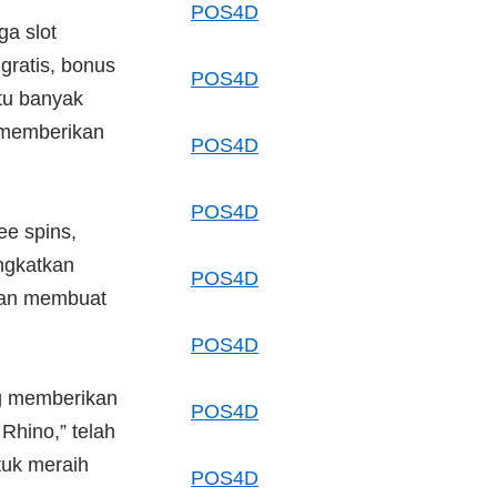
POS4D
ga slot
 gratis, bonus
POS4D
tu banyak
 memberikan
POS4D
POS4D
ee spins,
ngkatkan
POS4D
 dan membuat
POS4D
ng memberikan
POS4D
Rhino,” telah
tuk meraih
POS4D