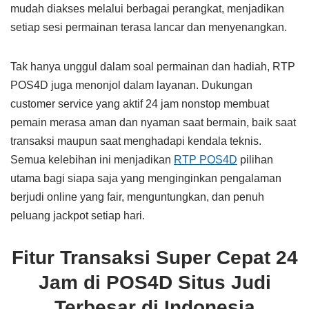
mudah diakses melalui berbagai perangkat, menjadikan
setiap sesi permainan terasa lancar dan menyenangkan.
Tak hanya unggul dalam soal permainan dan hadiah, RTP
POS4D juga menonjol dalam layanan. Dukungan
customer service yang aktif 24 jam nonstop membuat
pemain merasa aman dan nyaman saat bermain, baik saat
transaksi maupun saat menghadapi kendala teknis.
Semua kelebihan ini menjadikan
RTP POS4D
pilihan
utama bagi siapa saja yang menginginkan pengalaman
berjudi online yang fair, menguntungkan, dan penuh
peluang jackpot setiap hari.
Fitur Transaksi Super Cepat 24
Jam di POS4D Situs Judi
Terbesar di Indonesia