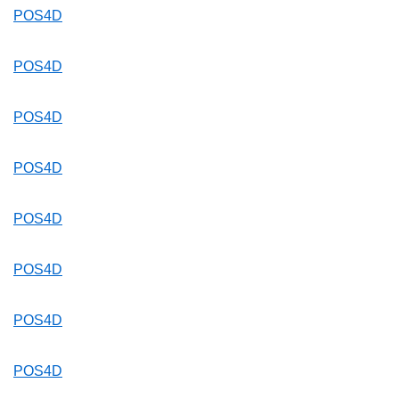
POS4D
POS4D
POS4D
POS4D
POS4D
POS4D
POS4D
POS4D