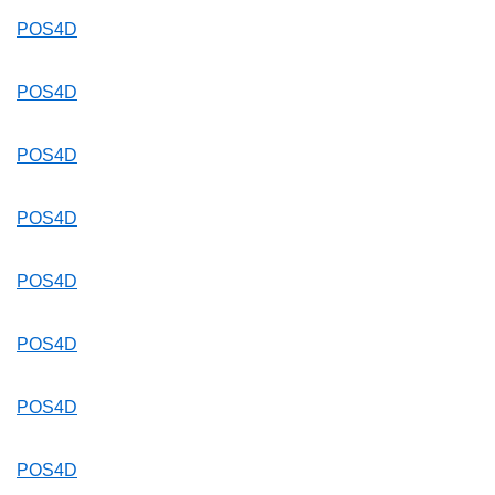
POS4D
POS4D
POS4D
POS4D
POS4D
POS4D
POS4D
POS4D