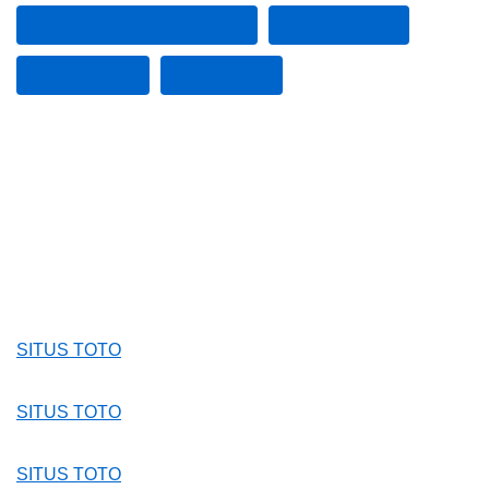
POS4D LINK ALTERNATIF
POS4D LOGIN
POS4D SLOT
RTP POS4D
SITUS TOTO
SITUS TOTO
SITUS TOTO