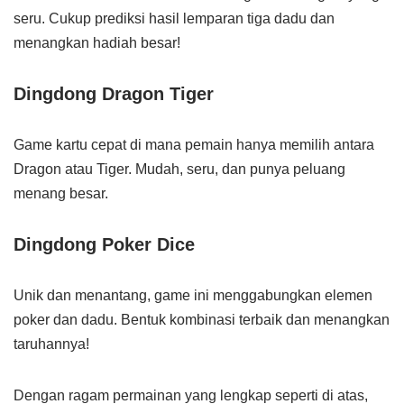
seru. Cukup prediksi hasil lemparan tiga dadu dan
menangkan hadiah besar!
Dingdong Dragon Tiger
Game kartu cepat di mana pemain hanya memilih antara
Dragon atau Tiger. Mudah, seru, dan punya peluang
menang besar.
Dingdong Poker Dice
Unik dan menantang, game ini menggabungkan elemen
poker dan dadu. Bentuk kombinasi terbaik dan menangkan
taruhannya!
Dengan ragam permainan yang lengkap seperti di atas,