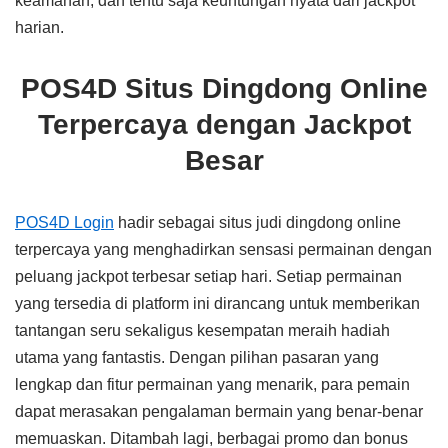
keamanan, dan tentu saja keuntungan nyata dari jackpot
harian.
POS4D Situs Dingdong Online
Terpercaya dengan Jackpot
Besar
POS4D Login
hadir sebagai situs judi dingdong online
terpercaya yang menghadirkan sensasi permainan dengan
peluang jackpot terbesar setiap hari. Setiap permainan
yang tersedia di platform ini dirancang untuk memberikan
tantangan seru sekaligus kesempatan meraih hadiah
utama yang fantastis. Dengan pilihan pasaran yang
lengkap dan fitur permainan yang menarik, para pemain
dapat merasakan pengalaman bermain yang benar-benar
memuaskan. Ditambah lagi, berbagai promo dan bonus