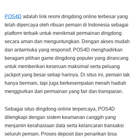
POS4D
adalah link resmi dingdong online terbesar yang
telah dipercaya oleh ribuan pemain di Indonesia sebagai
platform terbaik untuk menikmati permainan dingdong
secara aman dan menguntungkan. Dengan akses mudah
dan antarmuka yang responsif, POS4D menghadirkan
beragam pilihan game dingdong populer yang dirancang
untuk memberikan keseruan maksimal serta peluang
jackpot yang besar setiap harinya. Di situs ini, pemain tak
hanya bermain, tapi juga berkesempatan meraih hadiah
menggiurkan dari permainan yang fair dan transparan.
Sebagai situs dingdong online terpercaya, POS4D
dilengkapi dengan sistem keamanan canggih yang
menjamin kerahasiaan data serta kelancaran transaksi
seluruh pemain. Proses deposit dan penarikan bisa