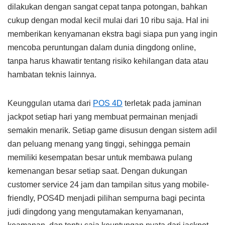
dilakukan dengan sangat cepat tanpa potongan, bahkan
cukup dengan modal kecil mulai dari 10 ribu saja. Hal ini
memberikan kenyamanan ekstra bagi siapa pun yang ingin
mencoba peruntungan dalam dunia dingdong online,
tanpa harus khawatir tentang risiko kehilangan data atau
hambatan teknis lainnya.
Keunggulan utama dari
POS 4D
terletak pada jaminan
jackpot setiap hari yang membuat permainan menjadi
semakin menarik. Setiap game disusun dengan sistem adil
dan peluang menang yang tinggi, sehingga pemain
memiliki kesempatan besar untuk membawa pulang
kemenangan besar setiap saat. Dengan dukungan
customer service 24 jam dan tampilan situs yang mobile-
friendly, POS4D menjadi pilihan sempurna bagi pecinta
judi dingdong yang mengutamakan kenyamanan,