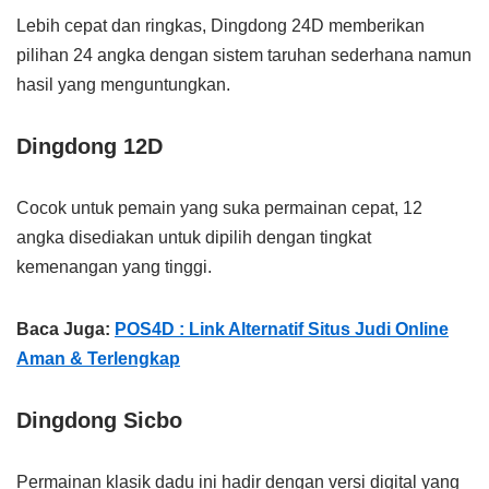
Lebih cepat dan ringkas, Dingdong 24D memberikan
pilihan 24 angka dengan sistem taruhan sederhana namun
hasil yang menguntungkan.
Dingdong 12D
Cocok untuk pemain yang suka permainan cepat, 12
angka disediakan untuk dipilih dengan tingkat
kemenangan yang tinggi.
Baca Juga:
POS4D : Link Alternatif Situs Judi Online
Aman & Terlengkap
Dingdong Sicbo
Permainan klasik dadu ini hadir dengan versi digital yang