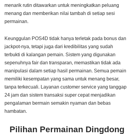
menarik rutin ditawarkan untuk meningkatkan peluang
menang dan memberikan nilai tambah di setiap sesi
permainan.
Keunggulan POS4D tidak hanya terletak pada bonus dan
jackpot-nya, tetapi juga dari kredibilitas yang sudah
terbukti di kalangan pemain. Sistem yang digunakan
sepenuhnya fair dan transparan, memastikan tidak ada
manipulasi dalam setiap hasil permainan. Semua pemain
memiliki kesempatan yang sama untuk menang besar,
tanpa terkecuali. Layanan customer service yang tanggap
24 jam dan sistem transaksi super cepat menjadikan
pengalaman bermain semakin nyaman dan bebas
hambatan.
Pilihan Permainan Dingdong