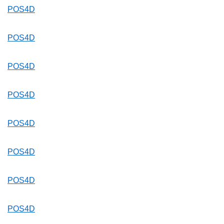
POS4D
POS4D
POS4D
POS4D
POS4D
POS4D
POS4D
POS4D