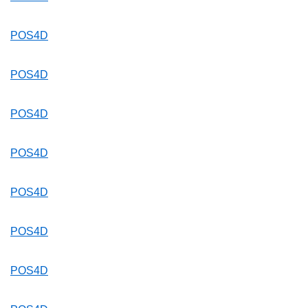
POS4D
POS4D
POS4D
POS4D
POS4D
POS4D
POS4D