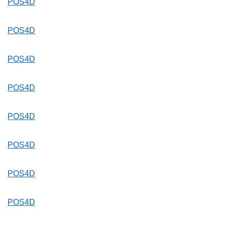
POS4D
POS4D
POS4D
POS4D
POS4D
POS4D
POS4D
POS4D