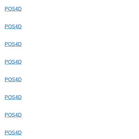
POS4D
POS4D
POS4D
POS4D
POS4D
POS4D
POS4D
POS4D