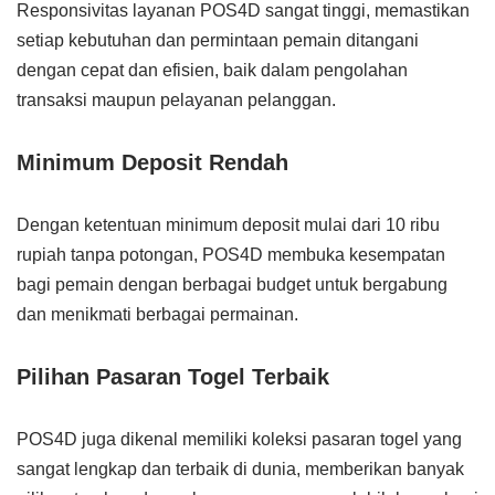
Responsivitas layanan POS4D sangat tinggi, memastikan
setiap kebutuhan dan permintaan pemain ditangani
dengan cepat dan efisien, baik dalam pengolahan
transaksi maupun pelayanan pelanggan.
Minimum Deposit Rendah
Dengan ketentuan minimum deposit mulai dari 10 ribu
rupiah tanpa potongan, POS4D membuka kesempatan
bagi pemain dengan berbagai budget untuk bergabung
dan menikmati berbagai permainan.
Pilihan Pasaran Togel Terbaik
POS4D juga dikenal memiliki koleksi pasaran togel yang
sangat lengkap dan terbaik di dunia, memberikan banyak