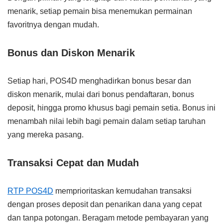
menarik, setiap pemain bisa menemukan permainan
favoritnya dengan mudah.
Bonus dan Diskon Menarik
Setiap hari, POS4D menghadirkan bonus besar dan
diskon menarik, mulai dari bonus pendaftaran, bonus
deposit, hingga promo khusus bagi pemain setia. Bonus ini
menambah nilai lebih bagi pemain dalam setiap taruhan
yang mereka pasang.
Transaksi Cepat dan Mudah
RTP POS4D
memprioritaskan kemudahan transaksi
dengan proses deposit dan penarikan dana yang cepat
dan tanpa potongan. Beragam metode pembayaran yang