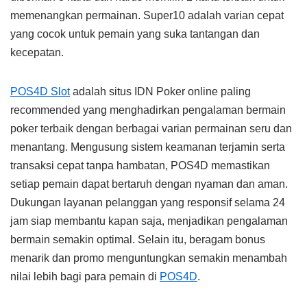
memenangkan permainan. Super10 adalah varian cepat
yang cocok untuk pemain yang suka tantangan dan
kecepatan.
POS4D Slot
adalah situs IDN Poker online paling
recommended yang menghadirkan pengalaman bermain
poker terbaik dengan berbagai varian permainan seru dan
menantang. Mengusung sistem keamanan terjamin serta
transaksi cepat tanpa hambatan, POS4D memastikan
setiap pemain dapat bertaruh dengan nyaman dan aman.
Dukungan layanan pelanggan yang responsif selama 24
jam siap membantu kapan saja, menjadikan pengalaman
bermain semakin optimal. Selain itu, beragam bonus
menarik dan promo menguntungkan semakin menambah
nilai lebih bagi para pemain di
POS4D
.