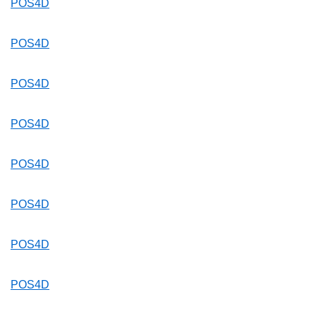
POS4D
POS4D
POS4D
POS4D
POS4D
POS4D
POS4D
POS4D