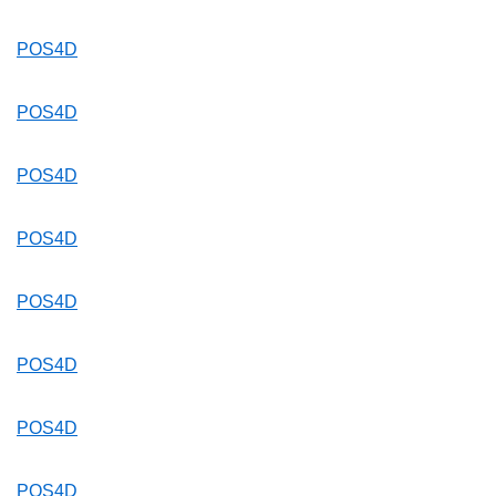
POS4D
POS4D
POS4D
POS4D
POS4D
POS4D
POS4D
POS4D