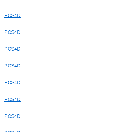
POS4D
POS4D
POS4D
POS4D
POS4D
POS4D
POS4D