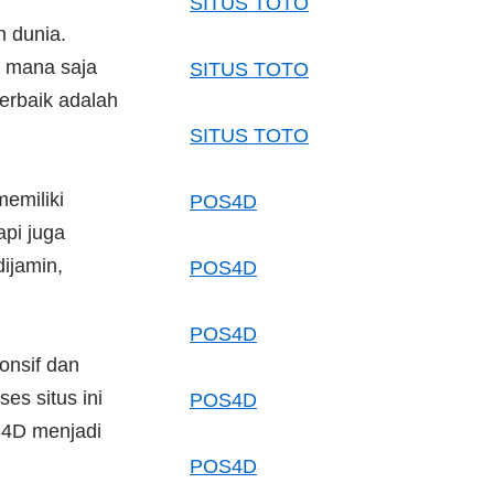
SITUS TOTO
h dunia.
i mana saja
SITUS TOTO
terbaik adalah
SITUS TOTO
emiliki
POS4D
api juga
ijamin,
POS4D
POS4D
onsif dan
es situs ini
POS4D
S4D menjadi
POS4D