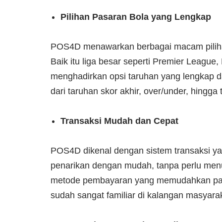
Pilihan Pasaran Bola yang Lengkap
POS4D menawarkan berbagai macam pilihan p
Baik itu liga besar seperti Premier League,
menghadirkan opsi taruhan yang lengkap da
dari taruhan skor akhir, over/under, hingga
Transaksi Mudah dan Cepat
POS4D dikenal dengan sistem transaksi ya
penarikan dengan mudah, tanpa perlu menun
metode pembayaran yang memudahkan para 
sudah sangat familiar di kalangan masyara