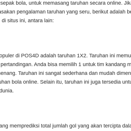
sepak bola, untuk memasang taruhan secara online. Ji
asakan pengalaman taruhan yang seru, berikut adalah be
 situs ini, antara lain:
 populer di POS4D adalah taruhan 1X2. Taruhan ini mem
h pertandingan. Anda bisa memilih 1 untuk tim kandang 
menang. Taruhan ini sangat sederhana dan mudah dimeng
n bola online. Selain itu, taruhan ini juga tersedia un
dunia.
ang memprediksi total jumlah gol yang akan tercipta da