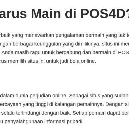
arus Main di POS4D
 terbaik yang menawarkan pengalaman bermain yang tak t
an berbagai keunggulan yang dimilikinya, situs ini men
ka Anda masih ragu untuk bergabung dan bermain di POS
memilih situs ini untuk judi bola online.
dalam dunia perjudian online. Sebagai situs yang sudah
cayaan yang tinggi di kalangan pemainnya. Dengan s
 selalu terlindungi dengan baik. Setiap pemain dapat be
u penyalahgunaan informasi pribadi.