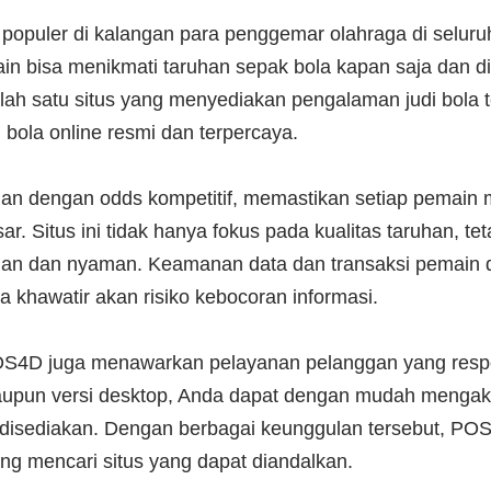
 populer di kalangan para penggemar olahraga di seluru
in bisa menikmati taruhan sepak bola kapan saja dan d
alah satu situs yang menyediakan pengalaman judi bola 
 bola online resmi dan terpercaya.
an dengan odds kompetitif, memastikan setiap pemain m
Situs ini tidak hanya fokus pada kualitas taruhan, tet
n dan nyaman. Keamanan data dan transaksi pemain d
 khawatir akan risiko kebocoran informasi.
 POS4D juga menawarkan pelayanan pelanggan yang resp
 maupun versi desktop, Anda dapat dengan mudah mengaks
g disediakan. Dengan berbagai keunggulan tersebut, PO
yang mencari situs yang dapat diandalkan.