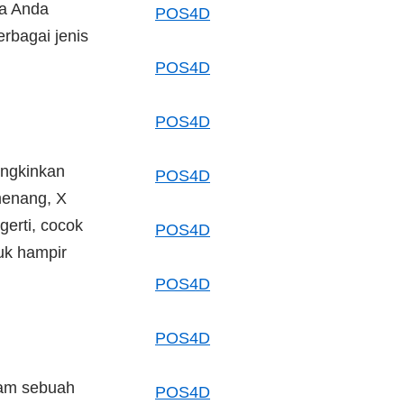
ka Anda
POS4D
rbagai jenis
POS4D
POS4D
ungkinkan
POS4D
menang, X
erti, cocok
POS4D
tuk hampir
POS4D
POS4D
lam sebuah
POS4D