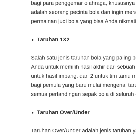
bagi para penggemar olahraga, khususnya 
adalah seorang pecinta bola dan ingin mer
permainan judi bola yang bisa Anda nikmati di
Taruhan 1X2
Salah satu jenis taruhan bola yang paling
Anda untuk memilih hasil akhir dari sebua
untuk hasil imbang, dan 2 untuk tim tamu 
bagi pemula yang baru mulai mengenal taruha
semua pertandingan sepak bola di seluruh 
Taruhan Over/Under
Taruhan Over/Under adalah jenis taruhan y