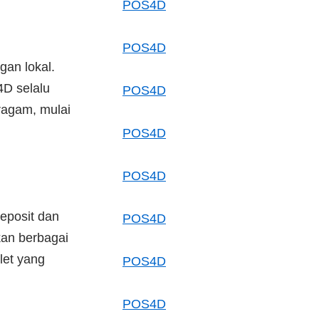
POS4D
POS4D
gan lokal.
4D selalu
POS4D
ragam, mulai
POS4D
POS4D
eposit dan
POS4D
kan berbagai
let yang
POS4D
POS4D