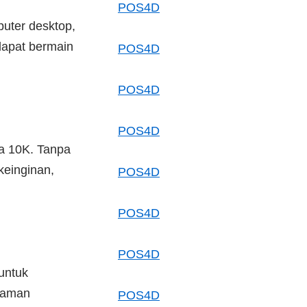
POS4D
uter desktop,
dapat bermain
POS4D
POS4D
POS4D
a 10K. Tanpa
einginan,
POS4D
POS4D
POS4D
untuk
alaman
POS4D