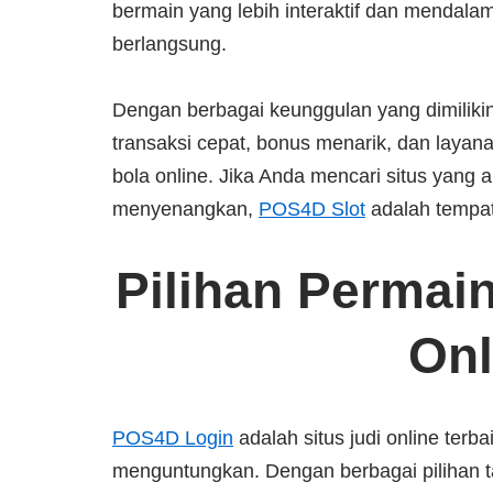
bermain yang lebih interaktif dan mendal
berlangsung.
Dengan berbagai keunggulan yang dimilikiny
transaksi cepat, bonus menarik, dan layanan
bola online. Jika Anda mencari situs ya
menyenangkan,
POS4D Slot
adalah tempat
Pilihan Permai
Onl
POS4D Login
adalah situs judi online ter
menguntungkan. Dengan berbagai pilihan 