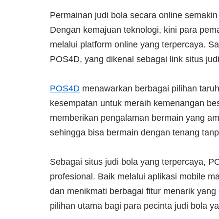
Permainan judi bola secara online semakin
Dengan kemajuan teknologi, kini para pema
melalui platform online yang terpercaya. S
POS4D, yang dikenal sebagai link situs judi
POS4D
menawarkan berbagai pilihan taruh
kesempatan untuk meraih kemenangan besar. 
memberikan pengalaman bermain yang ama
sehingga bisa bermain dengan tenang tanpa
Sebagai situs judi bola yang terpercaya,
profesional. Baik melalui aplikasi mobile
dan menikmati berbagai fitur menarik yan
pilihan utama bagi para pecinta judi bola 