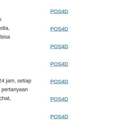
POS4D
k
dia,
POS4D
 bisa
POS4D
POS4D
4 jam, setiap
POS4D
 pertanyaan
chat,
POS4D
POS4D