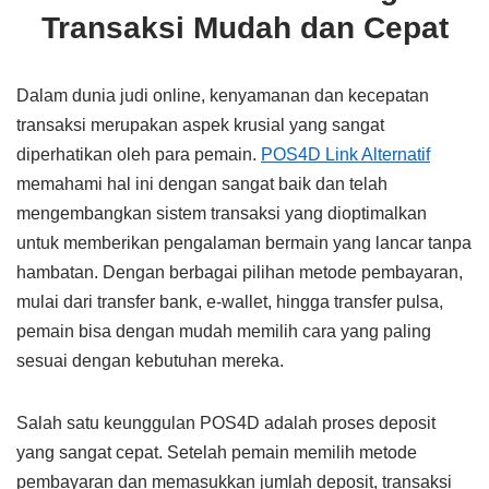
Transaksi Mudah dan Cepat
Dalam dunia judi online, kenyamanan dan kecepatan
transaksi merupakan aspek krusial yang sangat
diperhatikan oleh para pemain.
POS4D Link Alternatif
memahami hal ini dengan sangat baik dan telah
mengembangkan sistem transaksi yang dioptimalkan
untuk memberikan pengalaman bermain yang lancar tanpa
hambatan. Dengan berbagai pilihan metode pembayaran,
mulai dari transfer bank, e-wallet, hingga transfer pulsa,
pemain bisa dengan mudah memilih cara yang paling
sesuai dengan kebutuhan mereka.
Salah satu keunggulan POS4D adalah proses deposit
yang sangat cepat. Setelah pemain memilih metode
pembayaran dan memasukkan jumlah deposit, transaksi