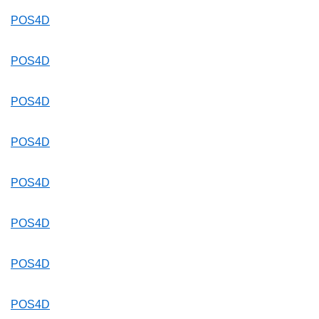
POS4D
POS4D
POS4D
POS4D
POS4D
POS4D
POS4D
POS4D