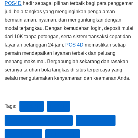
POS4D
hadir sebagai pilihan terbaik bagi para penggemar
judi bola tangkas yang menginginkan pengalaman
bermain aman, nyaman, dan menguntungkan dengan
modal terjangkau. Dengan kemudahan login, deposit mulai
dari 10K tanpa potongan, serta sistem transaksi cepat dan
layanan pelanggan 24 jam,
POS 4D
memastikan setiap
pemain mendapatkan layanan terbaik dan peluang
menang maksimal. Bergabunglah sekarang dan rasakan
serunya taruhan bola tangkas di situs terpercaya yang
selalu mengutamakan kenyamanan dan keamanan Anda.
Tags:
POS 4D
POS4D
POS4D LINK ALTERNATIF
POS4D LOGIN
POS4D SLOT
RTP POS4D