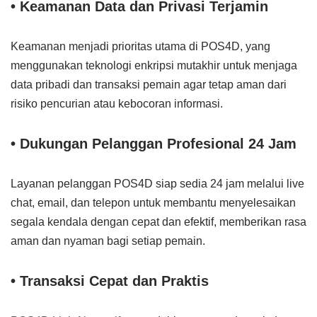
• Keamanan Data dan Privasi Terjamin
Keamanan menjadi prioritas utama di POS4D, yang
menggunakan teknologi enkripsi mutakhir untuk menjaga
data pribadi dan transaksi pemain agar tetap aman dari
risiko pencurian atau kebocoran informasi.
• Dukungan Pelanggan Profesional 24 Jam
Layanan pelanggan POS4D siap sedia 24 jam melalui live
chat, email, dan telepon untuk membantu menyelesaikan
segala kendala dengan cepat dan efektif, memberikan rasa
aman dan nyaman bagi setiap pemain.
• Transaksi Cepat dan Praktis