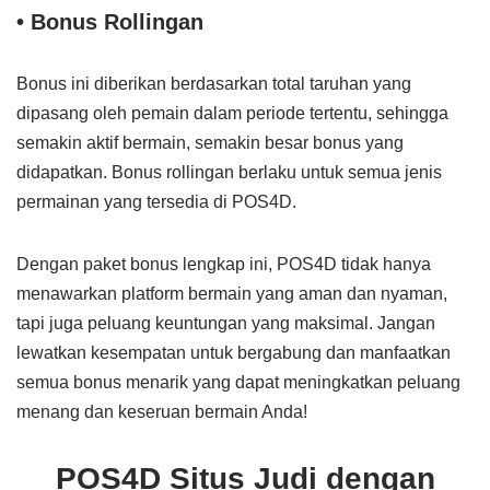
• Bonus Rollingan
Bonus ini diberikan berdasarkan total taruhan yang
dipasang oleh pemain dalam periode tertentu, sehingga
semakin aktif bermain, semakin besar bonus yang
didapatkan. Bonus rollingan berlaku untuk semua jenis
permainan yang tersedia di POS4D.
Dengan paket bonus lengkap ini, POS4D tidak hanya
menawarkan platform bermain yang aman dan nyaman,
tapi juga peluang keuntungan yang maksimal. Jangan
lewatkan kesempatan untuk bergabung dan manfaatkan
semua bonus menarik yang dapat meningkatkan peluang
menang dan keseruan bermain Anda!
POS4D Situs Judi dengan