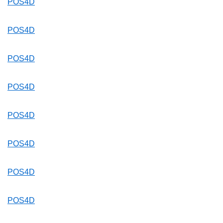
POS4D
POS4D
POS4D
POS4D
POS4D
POS4D
POS4D
POS4D