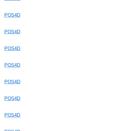
POS4D
POS4D
POS4D
POS4D
POS4D
POS4D
POS4D