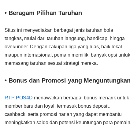
• Beragam Pilihan Taruhan
Situs ini menyediakan berbagai jenis taruhan bola
tangkas, mulai dari taruhan langsung, handicap, hingga
over/under. Dengan cakupan liga yang luas, baik lokal
maupun internasional, pemain memiliki banyak opsi untuk
memasang taruhan sesuai strategi mereka.
• Bonus dan Promosi yang Menguntungkan
RTP POS4D
menawarkan berbagai bonus menarik untuk
member baru dan loyal, termasuk bonus deposit,
cashback, serta promosi harian yang dapat membantu
meningkatkan saldo dan potensi keuntungan para pemain.