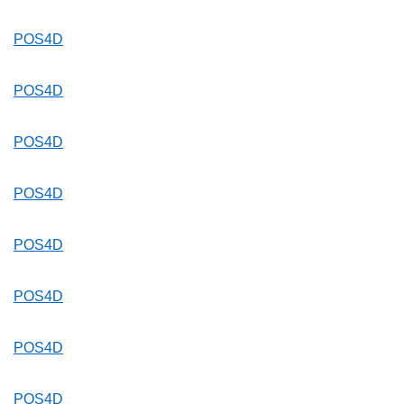
POS4D
POS4D
POS4D
POS4D
POS4D
POS4D
POS4D
POS4D