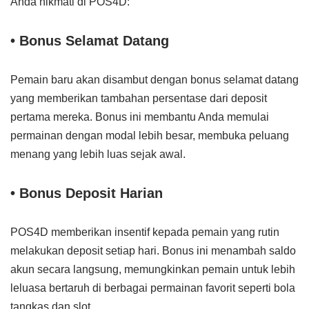
Anda nikmati di POS4D:
• Bonus Selamat Datang
Pemain baru akan disambut dengan bonus selamat datang
yang memberikan tambahan persentase dari deposit
pertama mereka. Bonus ini membantu Anda memulai
permainan dengan modal lebih besar, membuka peluang
menang yang lebih luas sejak awal.
• Bonus Deposit Harian
POS4D memberikan insentif kepada pemain yang rutin
melakukan deposit setiap hari. Bonus ini menambah saldo
akun secara langsung, memungkinkan pemain untuk lebih
leluasa bertaruh di berbagai permainan favorit seperti bola
tangkas dan slot.