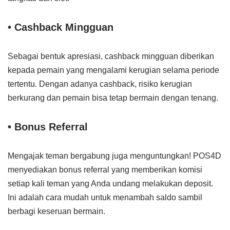
• Cashback Mingguan
Sebagai bentuk apresiasi, cashback mingguan diberikan
kepada pemain yang mengalami kerugian selama periode
tertentu. Dengan adanya cashback, risiko kerugian
berkurang dan pemain bisa tetap bermain dengan tenang.
• Bonus Referral
Mengajak teman bergabung juga menguntungkan! POS4D
menyediakan bonus referral yang memberikan komisi
setiap kali teman yang Anda undang melakukan deposit.
Ini adalah cara mudah untuk menambah saldo sambil
berbagi keseruan bermain.