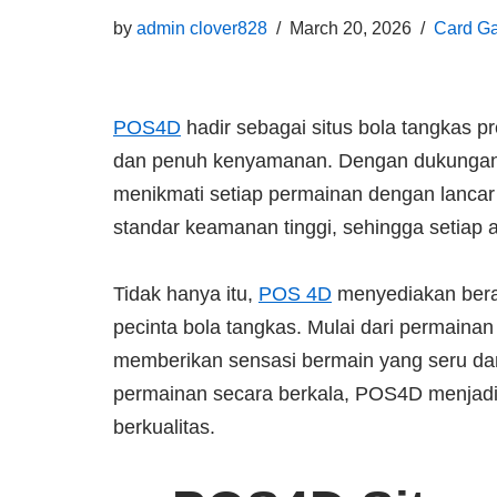
by
admin clover828
March 20, 2026
Card G
POS4D
hadir sebagai situs bola tangkas 
dan penuh kenyamanan. Dengan dukungan si
menikmati setiap permainan dengan lancar 
standar keamanan tinggi, sehingga setiap a
Tidak hanya itu,
POS 4D
menyediakan bera
pecinta bola tangkas. Mulai dari permainan 
memberikan sensasi bermain yang seru da
permainan secara berkala, POS4D menjadi p
berkualitas.