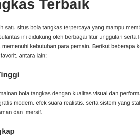
gkas Terbaik
lah satu situs bola tangkas terpercaya yang mampu mem
laritas ini didukung oleh berbagai fitur unggulan serta
k memenuhi kebutuhan para pemain. Berikut beberapa k
vorit, antara lain:
Tinggi
mainan bola tangkas dengan kualitas visual dan perfor
fis modern, efek suara realistis, serta sistem yang stab
man dan imersif.
gkap