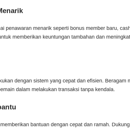
Menarik
i penawaran menarik seperti bonus member baru, cash
g untuk memberikan keuntungan tambahan dan meningka
kukan dengan sistem yang cepat dan efisien. Beragam
main dalam melakukan transaksi tanpa kendala.
bantu
p memberikan bantuan dengan cepat dan ramah. Dukun