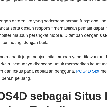
ng dengan antarmuka yang sederhana namun fungsional, 
 lancar serta desain responsif memastikan pemain dapa
omputer maupun perangkat mobile. Ditambah dengan si
n terlindungi dengan baik.
mo menarik juga menjadi nilai tambah yang ditawarkan. M
rkala, semuanya dirancang untuk memberikan keuntung
rn dan fokus pada kepuasan pengguna,
POS4D Slot
men
 penuh peluang.
S4D sebagai Situs 