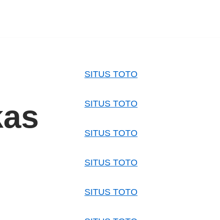
SITUS TOTO
kas
SITUS TOTO
SITUS TOTO
SITUS TOTO
SITUS TOTO