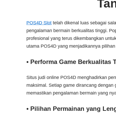
Tan
POS4D Slot
telah dikenal luas sebagai sa
pengalaman bermain berkualitas tinggi. Popu
profesional yang terus dikembangkan untu
utama POS4D yang menjadikannya pilihan fa
• Performa Game Berkualitas 
Situs judi online POS4D menghadirkan per
maksimal. Setiap game dirancang dengan gra
memastikan pengalaman bermain yang nya
• Pilihan Permainan yang Len