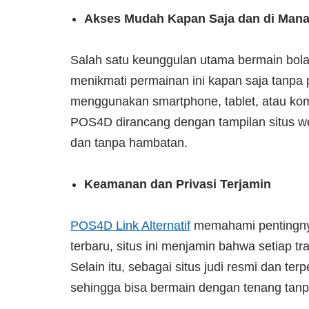
Akses Mudah Kapan Saja dan di Mana
Salah satu keunggulan utama bermain bol
menikmati permainan ini kapan saja tanpa p
menggunakan smartphone, tablet, atau komp
POS4D dirancang dengan tampilan situs 
dan tanpa hambatan.
Keamanan dan Privasi Terjamin
POS4D Link Alternatif
memahami pentingnya
terbaru, situs ini menjamin bahwa setiap tr
Selain itu, sebagai situs judi resmi dan ter
sehingga bisa bermain dengan tenang tanp