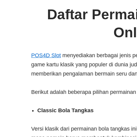
Daftar Perma
Onl
POS4D Slot
menyediakan berbagai jenis pe
game kartu klasik yang populer di dunia ju
memberikan pengalaman bermain seru dan
Berikut adalah beberapa pilihan permainan 
Classic Bola Tangkas
Versi klasik dari permainan bola tangkas i