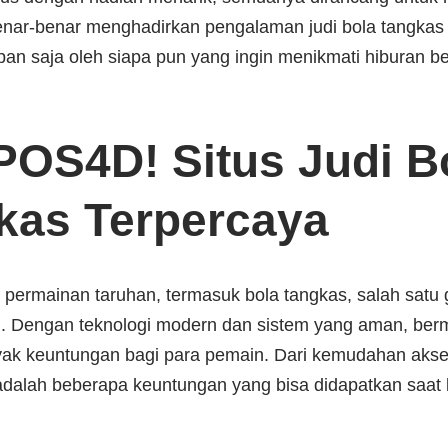
enar-benar menghadirkan pengalaman judi bola tangkas 
an saja oleh siapa pun yang ingin menikmati hiburan be
OS4D! Situs Judi B
kas Terpercaya
 permainan taruhan, termasuk bola tangkas, salah satu
udi. Dengan teknologi modern dan sistem yang aman, ber
anyak keuntungan bagi para pemain. Dari kemudahan aks
adalah beberapa keuntungan yang bisa didapatkan saat 