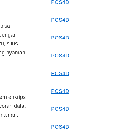
POS4D
POS4D
bisa
 dengan
POS4D
u, situs
ang nyaman
POS4D
POS4D
POS4D
em enkripsi
coran data.
POS4D
rmainan,
POS4D