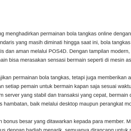
g menghadirkan permainan bola tangkas online dengan 
daris yang masih diminati hingga saat ini, bola tangkas 
ktis dan aman melalui POS4D. Dengan tampilan modern
main bisa merasakan sensasi bermain seperti di mesin asl
jikan permainan bola tangkas, tetapi juga memberikan 
n setiap pemain untuk bermain kapan saja sesuai waktu
m server yang stabil dan transaksi yang cepat, bermain
 hambatan, baik melalui desktop maupun perangkat mo
 bonus besar yang ditawarkan kepada para member. Mu
usus dengan hadiah menarik, semuanya dirancang untuk