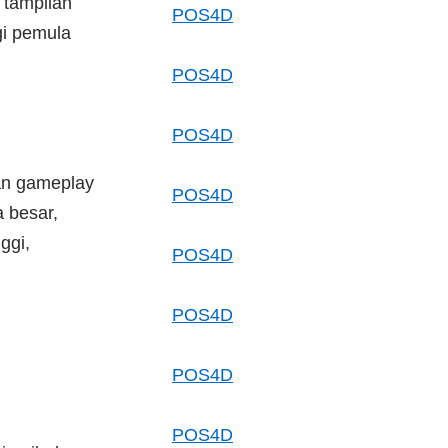
 tampilan
POS4D
gi pemula
POS4D
POS4D
dan gameplay
POS4D
a besar,
ggi,
POS4D
POS4D
POS4D
POS4D