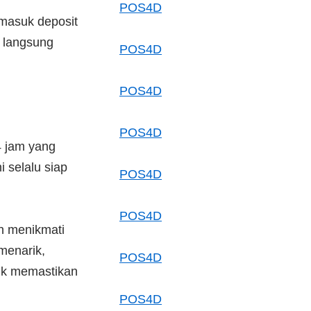
POS4D
masuk deposit
a langsung
POS4D
POS4D
POS4D
 jam yang
 selalu siap
POS4D
POS4D
in menikmati
menarik,
POS4D
tuk memastikan
POS4D