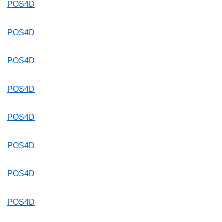
POS4D
POS4D
POS4D
POS4D
POS4D
POS4D
POS4D
POS4D