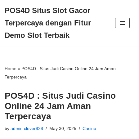
POS4D Situs Slot Gacor
Skip
Terpercaya dengan Fitur
to
Demo Slot Terbaik
content
Home
»
POS4D : Situs Judi Casino Online 24 Jam Aman
Terpercaya
POS4D : Situs Judi Casino
Online 24 Jam Aman
Terpercaya
by
admin clover828
May 30, 2025
Casino