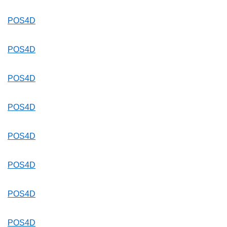
POS4D
POS4D
POS4D
POS4D
POS4D
POS4D
POS4D
POS4D