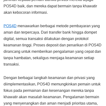
POS4D baik, dan mereka dapat bermain tanpa khawatir
akan kebocoran informasi.
POS4D
menawarkan berbagai metode pembayaran yang
aman dan terpercaya. Dari transfer bank hingga dompet
digital, semua transaksi dilakukan dengan protokol
keamanan tinggi. Proses deposit dan penarikan di POS4D
dirancang untuk memberikan pengalaman yang cepat dan
tanpa hambatan, sekaligus menjaga keamanan setiap
transaksi.
Dengan berbagai langkah keamanan dan privasi yang
diimplementasikan, POS4D memungkinkan pemain untuk
fokus pada permainan dan kesenangan mereka tanpa
khawatir akan masalah keamanan. Pengalaman bermain
yang menyenangkan dan aman menjadi prioritas utama,