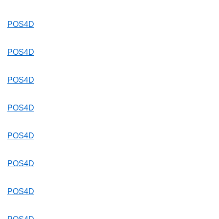
POS4D
POS4D
POS4D
POS4D
POS4D
POS4D
POS4D