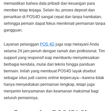
memastikan bahwa data pribadi dan keuangan para
member tetap terjaga. Selain itu, proses deposit dan
penarikan di POS4D sangat cepat dan tanpa hambatan,
sehingga pemain dapat fokus menikmati permainan tanpa
gangguan.
Layanan pelanggan
POS 4D
juga siap melayani Anda
selama 24 jam penuh dengan ramah dan profesional. Tim
support yang responsif siap membantu menyelesaikan
berbagai kendala, mulai dari teknis hingga panduan
bermain. Inilah yang membuat POS4D layak disebut
sebagai situs judi casino online terpercaya—karena tidak
hanya menyediakan permainan lengkap, tetapi juga
menjamin kenyamanan dan keamanan maksimal bagi
seluruh pemainnya.