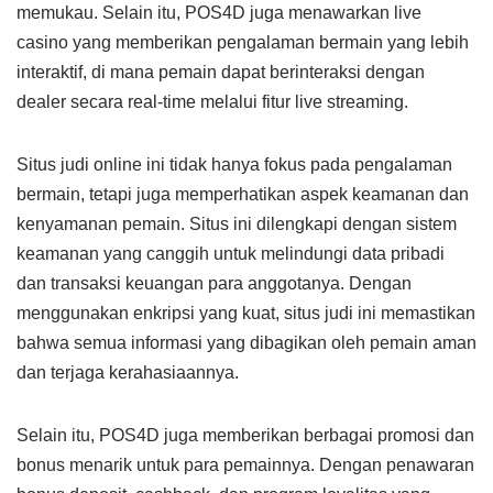
memukau. Selain itu, POS4D juga menawarkan live
casino yang memberikan pengalaman bermain yang lebih
interaktif, di mana pemain dapat berinteraksi dengan
dealer secara real-time melalui fitur live streaming.
Situs judi online ini tidak hanya fokus pada pengalaman
bermain, tetapi juga memperhatikan aspek keamanan dan
kenyamanan pemain. Situs ini dilengkapi dengan sistem
keamanan yang canggih untuk melindungi data pribadi
dan transaksi keuangan para anggotanya. Dengan
menggunakan enkripsi yang kuat, situs judi ini memastikan
bahwa semua informasi yang dibagikan oleh pemain aman
dan terjaga kerahasiaannya.
Selain itu, POS4D juga memberikan berbagai promosi dan
bonus menarik untuk para pemainnya. Dengan penawaran