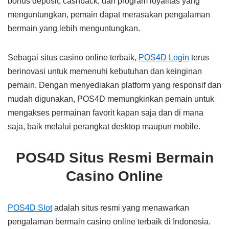
bonus deposit, cashback, dan program loyalitas yang
menguntungkan, pemain dapat merasakan pengalaman
bermain yang lebih menguntungkan.
Sebagai situs casino online terbaik,
POS4D Login
terus
berinovasi untuk memenuhi kebutuhan dan keinginan
pemain. Dengan menyediakan platform yang responsif dan
mudah digunakan, POS4D memungkinkan pemain untuk
mengakses permainan favorit kapan saja dan di mana
saja, baik melalui perangkat desktop maupun mobile.
POS4D Situs Resmi Bermain
Casino Online
POS4D Slot
adalah situs resmi yang menawarkan
pengalaman bermain casino online terbaik di Indonesia.