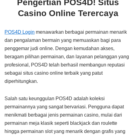
Pengertian POS4D! Situs
Casino Online Terercaya
POS4D Login
menawarkan berbagai permainan menarik
dan pengalaman bermain yang memuaskan bagi para
penggemar judi online. Dengan kemudahan akses,
beragam pilihan permainan, dan layanan pelanggan yang
profesional, POS4D telah berhasil membangun reputasi
sebagai situs casino online terbaik yang patut
diperhitungkan.
Salah satu keunggulan POS4D adalah koleksi
permainannya yang sangat bervariasi. Pengguna dapat
menikmati berbagai jenis permainan casino, mulai dari
permainan meja klasik seperti blackjack dan roulette
hingga permainan slot yang menarik dengan grafis yang