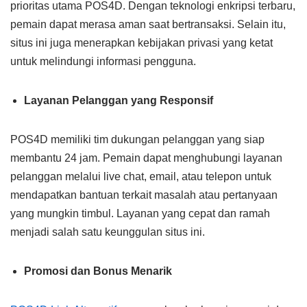
prioritas utama POS4D. Dengan teknologi enkripsi terbaru,
pemain dapat merasa aman saat bertransaksi. Selain itu,
situs ini juga menerapkan kebijakan privasi yang ketat
untuk melindungi informasi pengguna.
Layanan Pelanggan yang Responsif
POS4D memiliki tim dukungan pelanggan yang siap
membantu 24 jam. Pemain dapat menghubungi layanan
pelanggan melalui live chat, email, atau telepon untuk
mendapatkan bantuan terkait masalah atau pertanyaan
yang mungkin timbul. Layanan yang cepat dan ramah
menjadi salah satu keunggulan situs ini.
Promosi dan Bonus Menarik