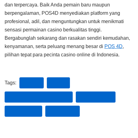
dan terpercaya. Baik Anda pemain baru maupun
berpengalaman, POS4D menyediakan platform yang
profesional, adil, dan menguntungkan untuk menikmati
sensasi permainan casino berkualitas tinggi.
Bergabunglah sekarang dan rasakan sendiri kemudahan,
kenyamanan, serta peluang menang besar di
POS 4D
,
pilihan tepat para pecinta casino online di Indonesia.
Tags:
POS 4D
POS4D
POS4D LINK ALTERNATIF
POS4D LOGIN
POS4D SLOT
RTP POS4D