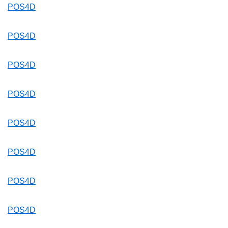
POS4D
POS4D
POS4D
POS4D
POS4D
POS4D
POS4D
POS4D