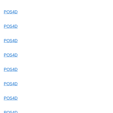
POS4D
POS4D
POS4D
POS4D
POS4D
POS4D
POS4D
POS4D