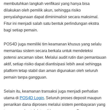
membutuhkan langkah verifikasi yang hanya bisa
dilakukan oleh pemilik akun, sehingga risiko
penyalahgunaan dapat diminimalisir secara maksimal.
Fitur ini menjadi salah satu bentuk perlindungan ekstra
bagi setiap pemain.
POS4D juga memiliki tim keamanan khusus yang selalu
memantau sistem secara berkala untuk mendeteksi
potensi ancaman siber. Melalui audit rutin dan pemantauan
aktif, setiap risiko dapat diantisipasi lebih awal sehingga
platform tetap stabil dan aman digunakan oleh seluruh
pemain tanpa gangguan.
Selain itu, keamanan transaksi juga menjadi perhatian
utama di
POS4D Login
. Seluruh proses deposit maupun
penarikan dana diproses melalui sistem pembayaran yang