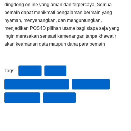
dingdong online yang aman dan terpercaya. Semua
pemain dapat menikmati pengalaman bermain yang
nyaman, menyenangkan, dan menguntungkan,
menjadikan POS4D pilihan utama bagi siapa saja yang
ingin merasakan sensasi kemenangan tanpa khawatir
akan keamanan data maupun dana para pemain
Tags:
POS 4D
POS4D
POS4D LINK ALTERNATIF
POS4D LOGIN
POS4D SLOT
RTP POS4D