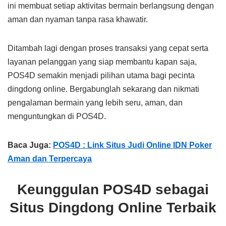
ini membuat setiap aktivitas bermain berlangsung dengan
aman dan nyaman tanpa rasa khawatir.
Ditambah lagi dengan proses transaksi yang cepat serta
layanan pelanggan yang siap membantu kapan saja,
POS4D semakin menjadi pilihan utama bagi pecinta
dingdong online. Bergabunglah sekarang dan nikmati
pengalaman bermain yang lebih seru, aman, dan
menguntungkan di POS4D.
Baca Juga:
POS4D : Link Situs Judi Online IDN Poker
Aman dan Terpercaya
Keunggulan POS4D sebagai
Situs Dingdong Online Terbaik