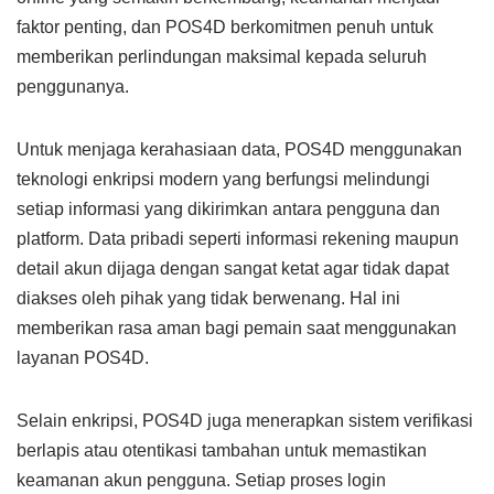
faktor penting, dan POS4D berkomitmen penuh untuk
memberikan perlindungan maksimal kepada seluruh
penggunanya.
Untuk menjaga kerahasiaan data, POS4D menggunakan
teknologi enkripsi modern yang berfungsi melindungi
setiap informasi yang dikirimkan antara pengguna dan
platform. Data pribadi seperti informasi rekening maupun
detail akun dijaga dengan sangat ketat agar tidak dapat
diakses oleh pihak yang tidak berwenang. Hal ini
memberikan rasa aman bagi pemain saat menggunakan
layanan POS4D.
Selain enkripsi, POS4D juga menerapkan sistem verifikasi
berlapis atau otentikasi tambahan untuk memastikan
keamanan akun pengguna. Setiap proses login