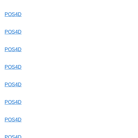
POS4D
POS4D
POS4D
POS4D
POS4D
POS4D
POS4D
POS4D