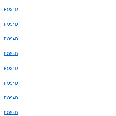
POS4D
POS4D
POS4D
POS4D
POS4D
POS4D
POS4D
POS4D