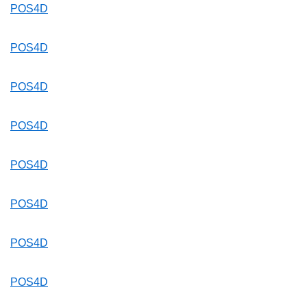
POS4D
POS4D
POS4D
POS4D
POS4D
POS4D
POS4D
POS4D