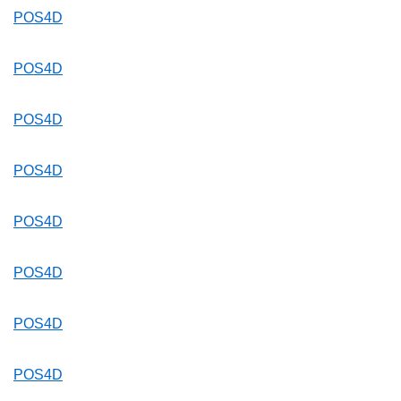
POS4D
POS4D
POS4D
POS4D
POS4D
POS4D
POS4D
POS4D