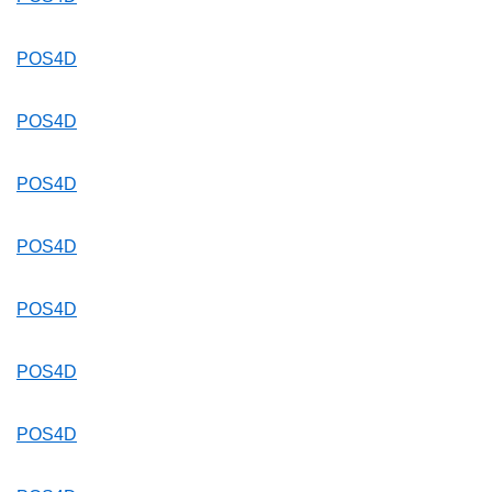
POS4D
POS4D
POS4D
POS4D
POS4D
POS4D
POS4D