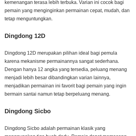
kemenangan terasa lebih terbuka. Varian ini cocok bagi
pemain yang menginginkan permainan cepat, mudah, dan
tetap menguntungkan.
Dingdong 12D
Dingdong 12D merupakan pilihan ideal bagi pemula
karena mekanisme permainannya sangat sederhana.
Dengan hanya 12 angka yang tersedia, peluang menang
menjadi lebih besar dibandingkan varian lainnya,
menjadikan permainan ini favorit bagi pemain yang ingin
bermain santai namun tetap berpeluang menang.
Dingdong Sicbo
Dingdong Sicbo adalah permainan klasik yang