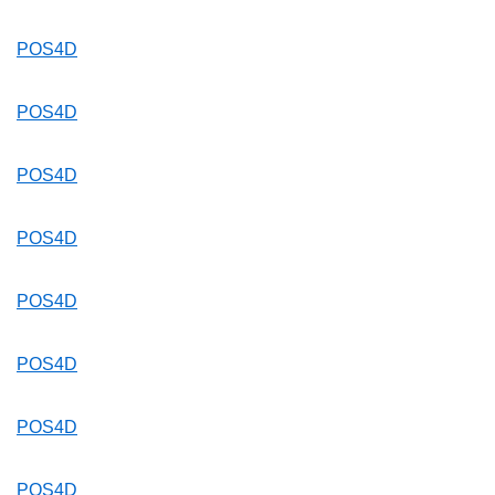
POS4D
POS4D
POS4D
POS4D
POS4D
POS4D
POS4D
POS4D