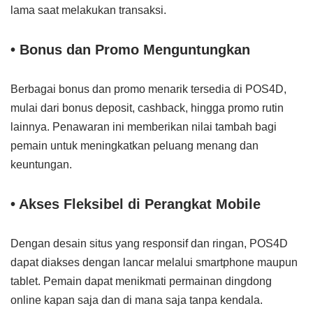
lama saat melakukan transaksi.
• Bonus dan Promo Menguntungkan
Berbagai bonus dan promo menarik tersedia di POS4D,
mulai dari bonus deposit, cashback, hingga promo rutin
lainnya. Penawaran ini memberikan nilai tambah bagi
pemain untuk meningkatkan peluang menang dan
keuntungan.
• Akses Fleksibel di Perangkat Mobile
Dengan desain situs yang responsif dan ringan, POS4D
dapat diakses dengan lancar melalui smartphone maupun
tablet. Pemain dapat menikmati permainan dingdong
online kapan saja dan di mana saja tanpa kendala.