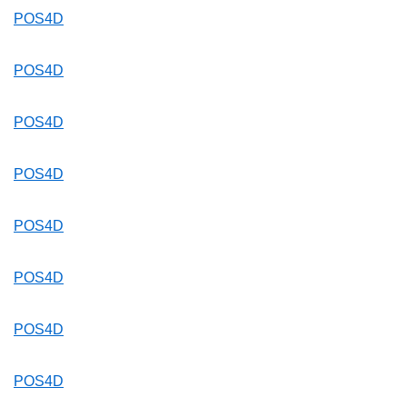
POS4D
POS4D
POS4D
POS4D
POS4D
POS4D
POS4D
POS4D