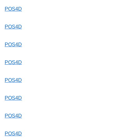
POS4D
POS4D
POS4D
POS4D
POS4D
POS4D
POS4D
POS4D