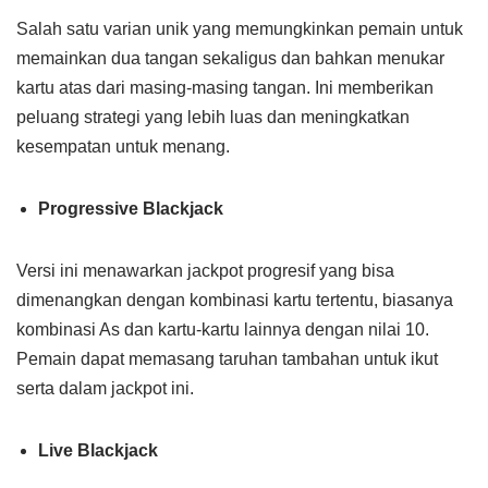
Salah satu varian unik yang memungkinkan pemain untuk
memainkan dua tangan sekaligus dan bahkan menukar
kartu atas dari masing-masing tangan. Ini memberikan
peluang strategi yang lebih luas dan meningkatkan
kesempatan untuk menang.
Progressive Blackjack
Versi ini menawarkan jackpot progresif yang bisa
dimenangkan dengan kombinasi kartu tertentu, biasanya
kombinasi As dan kartu-kartu lainnya dengan nilai 10.
Pemain dapat memasang taruhan tambahan untuk ikut
serta dalam jackpot ini.
Live Blackjack