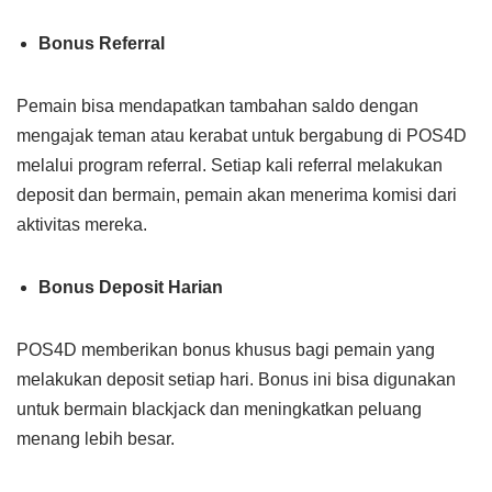
Bonus Referral
Pemain bisa mendapatkan tambahan saldo dengan
mengajak teman atau kerabat untuk bergabung di POS4D
melalui program referral. Setiap kali referral melakukan
deposit dan bermain, pemain akan menerima komisi dari
aktivitas mereka.
Bonus Deposit Harian
POS4D memberikan bonus khusus bagi pemain yang
melakukan deposit setiap hari. Bonus ini bisa digunakan
untuk bermain blackjack dan meningkatkan peluang
menang lebih besar.