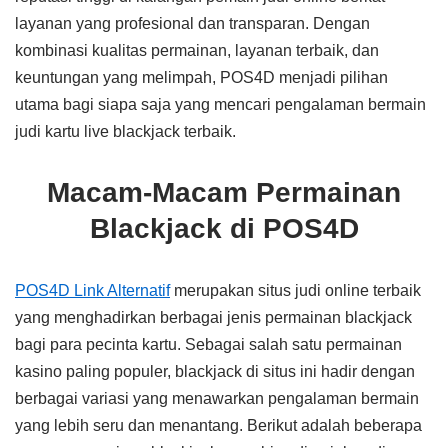
layanan yang profesional dan transparan. Dengan
kombinasi kualitas permainan, layanan terbaik, dan
keuntungan yang melimpah, POS4D menjadi pilihan
utama bagi siapa saja yang mencari pengalaman bermain
judi kartu live blackjack terbaik.
Macam-Macam Permainan
Blackjack di POS4D
POS4D Link Alternatif
merupakan situs judi online terbaik
yang menghadirkan berbagai jenis permainan blackjack
bagi para pecinta kartu. Sebagai salah satu permainan
kasino paling populer, blackjack di situs ini hadir dengan
berbagai variasi yang menawarkan pengalaman bermain
yang lebih seru dan menantang. Berikut adalah beberapa