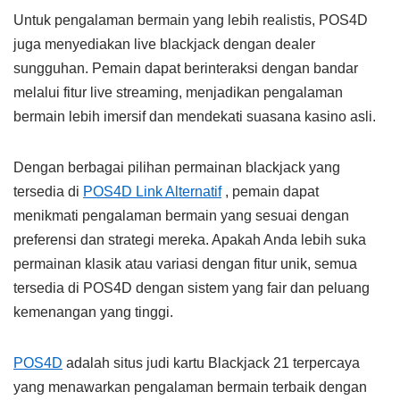
Untuk pengalaman bermain yang lebih realistis, POS4D
juga menyediakan live blackjack dengan dealer
sungguhan. Pemain dapat berinteraksi dengan bandar
melalui fitur live streaming, menjadikan pengalaman
bermain lebih imersif dan mendekati suasana kasino asli.
Dengan berbagai pilihan permainan blackjack yang
tersedia di
POS4D Link Alternatif
, pemain dapat
menikmati pengalaman bermain yang sesuai dengan
preferensi dan strategi mereka. Apakah Anda lebih suka
permainan klasik atau variasi dengan fitur unik, semua
tersedia di POS4D dengan sistem yang fair dan peluang
kemenangan yang tinggi.
POS4D
adalah situs judi kartu Blackjack 21 terpercaya
yang menawarkan pengalaman bermain terbaik dengan