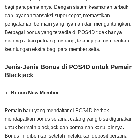
bagi para pemainnya. Dengan sistem keamanan terbaik
dan layanan transaksi super cepat, memastikan
pengalaman bermain yang nyaman dan menguntungkan.
Berbagai bonus yang tersedia di POS4D tidak hanya
meningkatkan peluang menang, tetapi juga memberikan
keuntungan ekstra bagi para member setia.
Jenis-Jenis Bonus di POS4D untuk Pemain
Blackjack
Bonus New Member
Pemain baru yang mendaftar di POS4D berhak
mendapatkan bonus selamat datang yang bisa digunakan
untuk bermain blackjack dan permainan kartu lainnya.
Bonus ini diberikan setelah melakukan deposit pertama