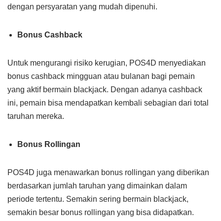
dengan persyaratan yang mudah dipenuhi.
Bonus Cashback
Untuk mengurangi risiko kerugian, POS4D menyediakan
bonus cashback mingguan atau bulanan bagi pemain
yang aktif bermain blackjack. Dengan adanya cashback
ini, pemain bisa mendapatkan kembali sebagian dari total
taruhan mereka.
Bonus Rollingan
POS4D juga menawarkan bonus rollingan yang diberikan
berdasarkan jumlah taruhan yang dimainkan dalam
periode tertentu. Semakin sering bermain blackjack,
semakin besar bonus rollingan yang bisa didapatkan.