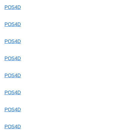
POS4D
POS4D
POS4D
POS4D
POS4D
POS4D
POS4D
POS4D