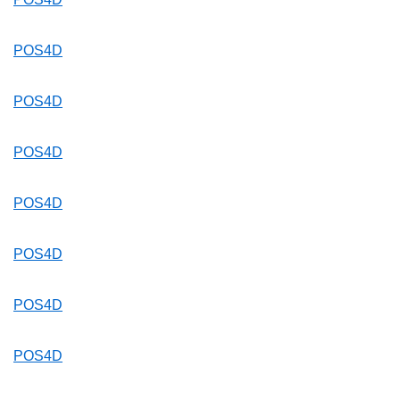
POS4D
POS4D
POS4D
POS4D
POS4D
POS4D
POS4D