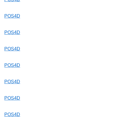
POS4D
POS4D
POS4D
POS4D
POS4D
POS4D
POS4D