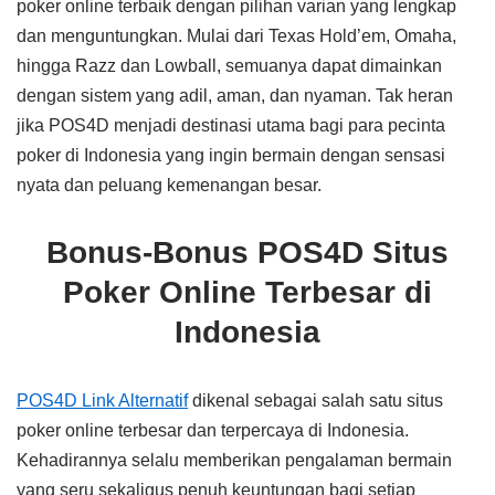
poker online terbaik dengan pilihan varian yang lengkap
dan menguntungkan. Mulai dari Texas Hold’em, Omaha,
hingga Razz dan Lowball, semuanya dapat dimainkan
dengan sistem yang adil, aman, dan nyaman. Tak heran
jika POS4D menjadi destinasi utama bagi para pecinta
poker di Indonesia yang ingin bermain dengan sensasi
nyata dan peluang kemenangan besar.
Bonus-Bonus POS4D Situs
Poker Online Terbesar di
Indonesia
POS4D Link Alternatif
dikenal sebagai salah satu situs
poker online terbesar dan terpercaya di Indonesia.
Kehadirannya selalu memberikan pengalaman bermain
yang seru sekaligus penuh keuntungan bagi setiap