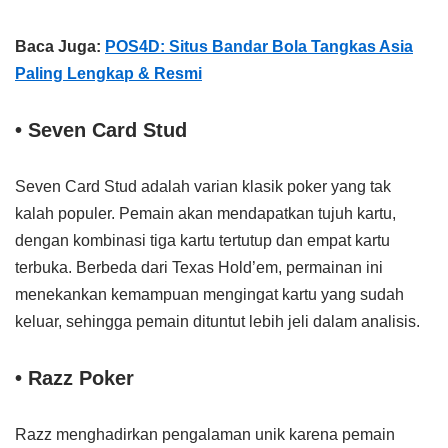
Baca Juga:
POS4D: Situs Bandar Bola Tangkas Asia
Paling Lengkap & Resmi
• Seven Card Stud
Seven Card Stud adalah varian klasik poker yang tak
kalah populer. Pemain akan mendapatkan tujuh kartu,
dengan kombinasi tiga kartu tertutup dan empat kartu
terbuka. Berbeda dari Texas Hold’em, permainan ini
menekankan kemampuan mengingat kartu yang sudah
keluar, sehingga pemain dituntut lebih jeli dalam analisis.
• Razz Poker
Razz menghadirkan pengalaman unik karena pemain