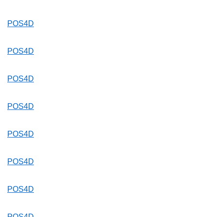
POS4D
POS4D
POS4D
POS4D
POS4D
POS4D
POS4D
POS4D