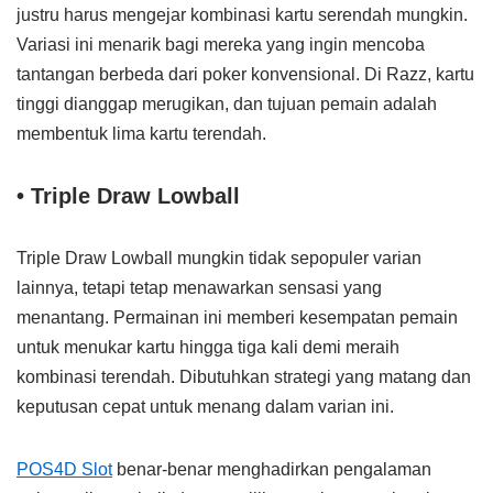
justru harus mengejar kombinasi kartu serendah mungkin.
Variasi ini menarik bagi mereka yang ingin mencoba
tantangan berbeda dari poker konvensional. Di Razz, kartu
tinggi dianggap merugikan, dan tujuan pemain adalah
membentuk lima kartu terendah.
• Triple Draw Lowball
Triple Draw Lowball mungkin tidak sepopuler varian
lainnya, tetapi tetap menawarkan sensasi yang
menantang. Permainan ini memberi kesempatan pemain
untuk menukar kartu hingga tiga kali demi meraih
kombinasi terendah. Dibutuhkan strategi yang matang dan
keputusan cepat untuk menang dalam varian ini.
POS4D Slot
benar-benar menghadirkan pengalaman