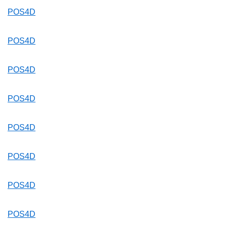
POS4D
POS4D
POS4D
POS4D
POS4D
POS4D
POS4D
POS4D