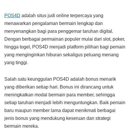
POS4D
adalah situs judi online terpercaya yang
menawarkan pengalaman bermain lengkap dan
menyenangkan bagi para penggemar taruhan digital.
Dengan berbagai permainan populer mulai dari slot, poker,
hingga togel, POS4D menjadi platform pilihan bagi pemain
yang menginginkan hiburan sekaligus peluang menang
yang tinggi.
Salah satu keunggulan POS4D adalah bonus menarik
yang diberikan setiap hari. Bonus ini dirancang untuk
meningkatkan modal bermain para member, sehingga
setiap taruhan menjadi lebih menguntungkan. Baik pemain
baru maupun member lama dapat menikmati berbagai
jenis bonus yang mendukung keseruan dan strategi
bermain mereka.