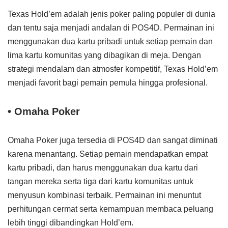
Texas Hold’em adalah jenis poker paling populer di dunia
dan tentu saja menjadi andalan di POS4D. Permainan ini
menggunakan dua kartu pribadi untuk setiap pemain dan
lima kartu komunitas yang dibagikan di meja. Dengan
strategi mendalam dan atmosfer kompetitif, Texas Hold’em
menjadi favorit bagi pemain pemula hingga profesional.
• Omaha Poker
Omaha Poker juga tersedia di POS4D dan sangat diminati
karena menantang. Setiap pemain mendapatkan empat
kartu pribadi, dan harus menggunakan dua kartu dari
tangan mereka serta tiga dari kartu komunitas untuk
menyusun kombinasi terbaik. Permainan ini menuntut
perhitungan cermat serta kemampuan membaca peluang
lebih tinggi dibandingkan Hold’em.