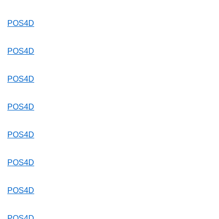
POS4D
POS4D
POS4D
POS4D
POS4D
POS4D
POS4D
POS4D