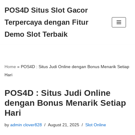
POS4D Situs Slot Gacor
Skip
Terpercaya dengan Fitur
to
Demo Slot Terbaik
content
Home
»
POS4D : Situs Judi Online dengan Bonus Menarik Setiap
Hari
POS4D : Situs Judi Online
dengan Bonus Menarik Setiap
Hari
by
admin clover828
August 21, 2025
Slot Online