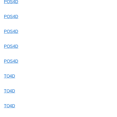
POS4D
POS4D
POS4D
POS4D
POS4D
TO4D
TO4D
TO4D