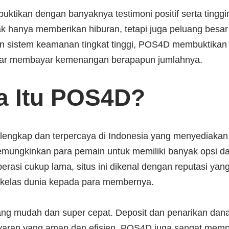
buktikan dengan banyaknya testimoni positif serta tingg
idak hanya memberikan hiburan, tetapi juga peluang besa
an sistem keamanan tingkat tinggi, POS4D membuktikan 
benar membayar kemenangan berapapun jumlahnya.
a Itu POS4D?
erlengkap dan terpercaya di Indonesia yang menyediakan
mungkinkan para pemain untuk memiliki banyak opsi d
perasi cukup lama, situs ini dikenal dengan reputasi yan
rkelas dunia kepada para membernya.
 yang mudah dan super cepat. Deposit dan penarikan dan
yaran yang aman dan efisien. POS4D juga sangat memp