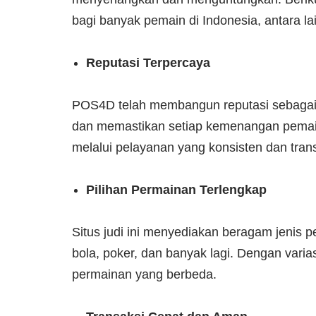
bagi banyak pemain di Indonesia, antara lai
Reputasi Terpercaya
POS4D telah membangun reputasi sebagai s
dan memastikan setiap kemenangan pemain 
melalui pelayanan yang konsisten dan tran
Pilihan Permainan Terlengkap
Situs judi ini menyediakan beragam jenis p
bola, poker, dan banyak lagi. Dengan variasi
permainan yang berbeda.