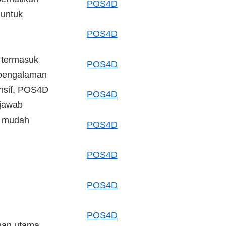
POS4D
 untuk
POS4D
 termasuk
POS4D
t pengalaman
onsif, POS4D
POS4D
njawab
n mudah
POS4D
POS4D
POS4D
POS4D
ihan utama