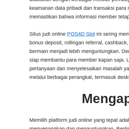
keamanan data pribadi dan transaksi par
memastikan bahwa informasi member tetap 
Situs judi online
POS4D Slot
ini sering me
bonus deposit, rollingan referral, cashbac
bermain menjadi lebih menguntungkan. Den
siap membantu para member kapan saja. La
pertanyaan dan menyelesaikan masalah ya
melalui berbagai perangkat, termasuk des
Mengap
Memilih platform judi online yang tepat 
menyenangkan dan menguntungkan. Berik