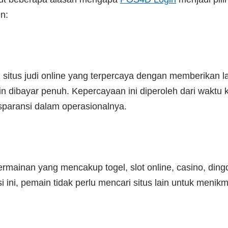
n:
itus judi online yang terpercaya dengan memberikan l
dibayar penuh. Kepercayaan ini diperoleh dari waktu 
sparansi dalam operasionalnya.
ermainan yang mencakup togel, slot online, casino, ding
 ini, pemain tidak perlu mencari situs lain untuk menikma