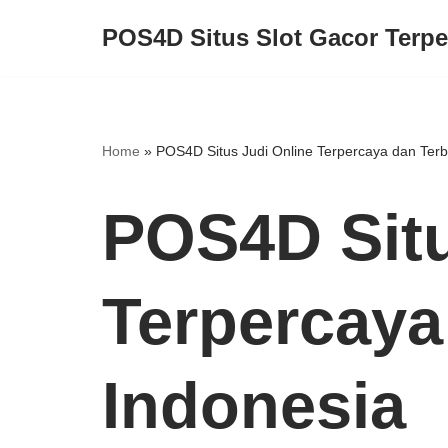
POS4D Situs Slot Gacor Terpe
Skip
to
content
Home
»
POS4D Situs Judi Online Terpercaya dan Terb
POS4D Situ
Terpercaya
Indonesia