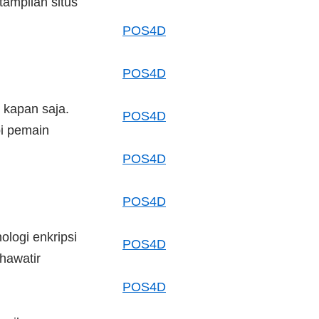
ampilan situs
POS4D
POS4D
 kapan saja.
POS4D
pi pemain
POS4D
POS4D
ologi enkripsi
POS4D
hawatir
POS4D