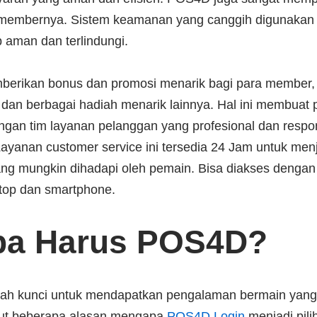
a membernya. Sistem keamanan yang canggih digunakan
aman dan terlindungi.
mberikan bonus dan promosi menarik bagi para member,
k, dan berbagai hadiah menarik lainnya. Hal ini membua
gan tim layanan pelanggan yang profesional dan resp
yanan customer service ini tersedia 24 Jam untuk me
ng mungkin dihadapi oleh pemain. Bisa diakses denga
ktop dan smartphone.
a Harus POS4D?
adalah kunci untuk mendapatkan pengalaman bermain yang
ut beberapa alasan mengapa
POS4D Login
menjadi pil