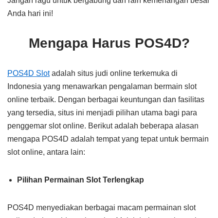
Jangan ragu untuk bergabung dan raih kemenangan besar
Anda hari ini!
Mengapa Harus POS4D?
POS4D Slot
adalah situs judi online terkemuka di
Indonesia yang menawarkan pengalaman bermain slot
online terbaik. Dengan berbagai keuntungan dan fasilitas
yang tersedia, situs ini menjadi pilihan utama bagi para
penggemar slot online. Berikut adalah beberapa alasan
mengapa POS4D adalah tempat yang tepat untuk bermain
slot online, antara lain:
Pilihan Permainan Slot Terlengkap
POS4D menyediakan berbagai macam permainan slot