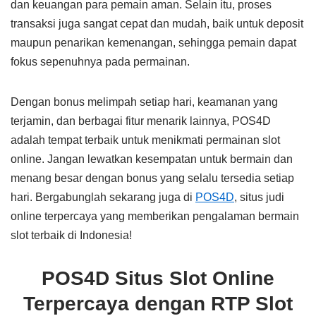
dan keuangan para pemain aman. Selain itu, proses
transaksi juga sangat cepat dan mudah, baik untuk deposit
maupun penarikan kemenangan, sehingga pemain dapat
fokus sepenuhnya pada permainan.
Dengan bonus melimpah setiap hari, keamanan yang
terjamin, dan berbagai fitur menarik lainnya, POS4D
adalah tempat terbaik untuk menikmati permainan slot
online. Jangan lewatkan kesempatan untuk bermain dan
menang besar dengan bonus yang selalu tersedia setiap
hari. Bergabunglah sekarang juga di
POS4D
, situs judi
online terpercaya yang memberikan pengalaman bermain
slot terbaik di Indonesia!
POS4D Situs Slot Online
Terpercaya dengan RTP Slot