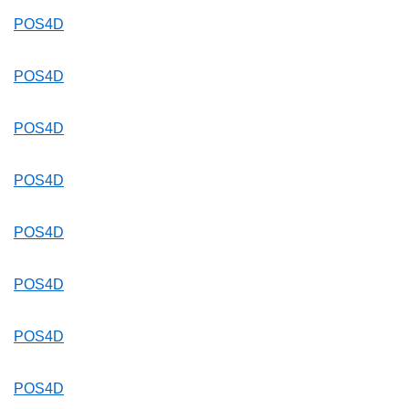
POS4D
POS4D
POS4D
POS4D
POS4D
POS4D
POS4D
POS4D