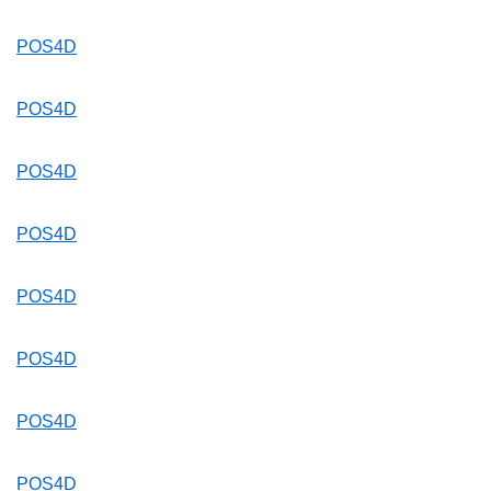
POS4D
POS4D
POS4D
POS4D
POS4D
POS4D
POS4D
POS4D