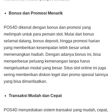
Bonus dan Promosi Menarik
POS4D dikenal dengan bonus dan promosi yang
melimpah untuk para pemain slot. Mulai dari bonus
selamat datang, bonus deposit, hingga promosi harian
yang memberikan kesempatan lebih besar untuk
memenangkan hadiah. Dengan adanya bonus ini, bisa
memperbesar peluang kemenangan tanpa harus
mengeluarkan modal yang besar. Situs slot online ini juga
sering memberikan diskon togel dan promo spesial lainnya
yang bisa dimanfaatkan.
Transaksi Mudah dan Cepat
POS4D menyediakan sistem transaksi yang mudah, cepat,