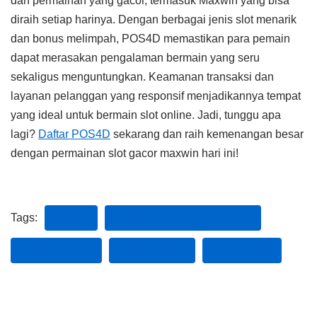
dan permainan yang gacor, termasuk Maxwin yang bisa
diraih setiap harinya. Dengan berbagai jenis slot menarik
dan bonus melimpah, POS4D memastikan para pemain
dapat merasakan pengalaman bermain yang seru
sekaligus menguntungkan. Keamanan transaksi dan
layanan pelanggan yang responsif menjadikannya tempat
yang ideal untuk bermain slot online. Jadi, tunggu apa
lagi?
Daftar POS4D
sekarang dan raih kemenangan besar
dengan permainan slot gacor maxwin hari ini!
Tags:
POS4D
POS4D LINK ALTERNATIF
POS4D LOGIN
POS4D SLOT
RTP POS4D