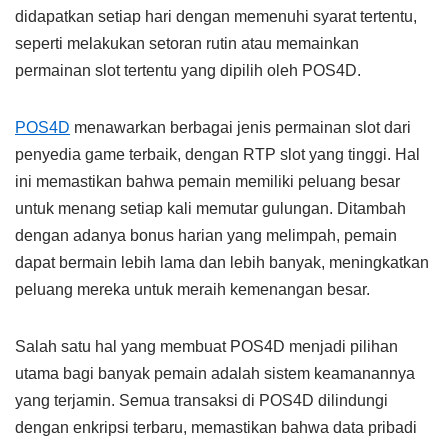
didapatkan setiap hari dengan memenuhi syarat tertentu,
seperti melakukan setoran rutin atau memainkan
permainan slot tertentu yang dipilih oleh POS4D.
POS4D
menawarkan berbagai jenis permainan slot dari
penyedia game terbaik, dengan RTP slot yang tinggi. Hal
ini memastikan bahwa pemain memiliki peluang besar
untuk menang setiap kali memutar gulungan. Ditambah
dengan adanya bonus harian yang melimpah, pemain
dapat bermain lebih lama dan lebih banyak, meningkatkan
peluang mereka untuk meraih kemenangan besar.
Salah satu hal yang membuat POS4D menjadi pilihan
utama bagi banyak pemain adalah sistem keamanannya
yang terjamin. Semua transaksi di POS4D dilindungi
dengan enkripsi terbaru, memastikan bahwa data pribadi