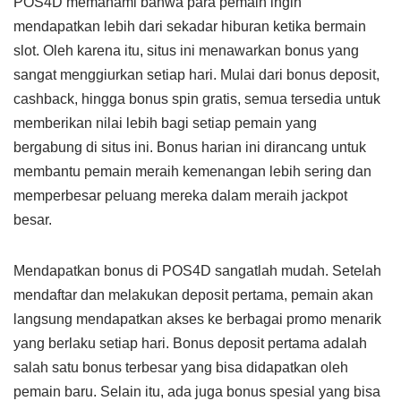
POS4D memahami bahwa para pemain ingin
mendapatkan lebih dari sekadar hiburan ketika bermain
slot. Oleh karena itu, situs ini menawarkan bonus yang
sangat menggiurkan setiap hari. Mulai dari bonus deposit,
cashback, hingga bonus spin gratis, semua tersedia untuk
memberikan nilai lebih bagi setiap pemain yang
bergabung di situs ini. Bonus harian ini dirancang untuk
membantu pemain meraih kemenangan lebih sering dan
memperbesar peluang mereka dalam meraih jackpot
besar.
Mendapatkan bonus di POS4D sangatlah mudah. Setelah
mendaftar dan melakukan deposit pertama, pemain akan
langsung mendapatkan akses ke berbagai promo menarik
yang berlaku setiap hari. Bonus deposit pertama adalah
salah satu bonus terbesar yang bisa didapatkan oleh
pemain baru. Selain itu, ada juga bonus spesial yang bisa