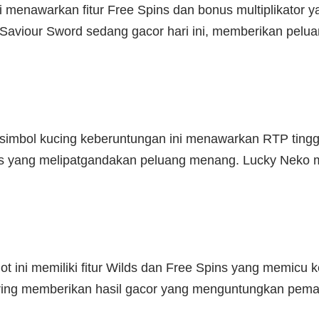
ni menawarkan fitur Free Spins dan bonus multiplikator
viour Sword sedang gacor hari ini, memberikan pelua
simbol kucing keberuntungan ini menawarkan RTP tingg
s yang melipatgandakan peluang menang. Lucky Neko me
ot ini memiliki fitur Wilds dan Free Spins yang memic
sering memberikan hasil gacor yang menguntungkan pem