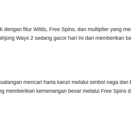
k dengan fitur Wilds, Free Spins, dan multiplier yang m
hjong Ways 2 sedang gacor hari ini dan memberikan b
angan mencari harta karun melalui simbol naga dan be
ering memberikan kemenangan besar melalui Free Spins 