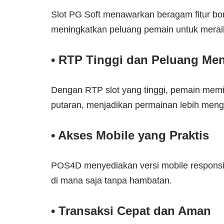
Slot PG Soft menawarkan beragam fitur bonus s
meningkatkan peluang pemain untuk mera
• RTP Tinggi dan Peluang Me
Dengan RTP slot yang tinggi, pemain memi
putaran, menjadikan permainan lebih men
• Akses Mobile yang Praktis
POS4D menyediakan versi mobile responsi
di mana saja tanpa hambatan.
• Transaksi Cepat dan Aman