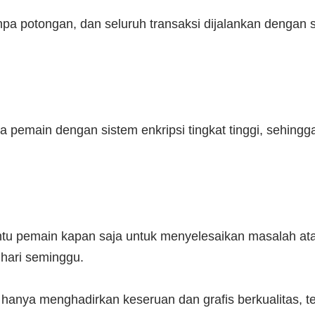
pa potongan, dan seluruh transaksi dijalankan dengan 
pemain dengan sistem enkripsi tingkat tinggi, sehingg
u pemain kapan saja untuk menyelesaikan masalah at
hari seminggu.
hanya menghadirkan keseruan dan grafis berkualitas, te