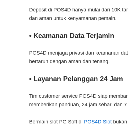
Deposit di POS4D hanya mulai dari 10K tan
dan aman untuk kenyamanan pemain.
• Keamanan Data Terjamin
POS4D menjaga privasi dan keamanan data 
bertaruh dengan aman dan tenang.
• Layanan Pelanggan 24 Jam
Tim customer service POS4D siap membant
memberikan panduan, 24 jam sehari dan 7 
Bermain slot PG Soft di
POS4D Slot
bukan 