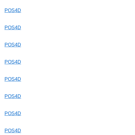
POS4D
POS4D
POS4D
POS4D
POS4D
POS4D
POS4D
POS4D