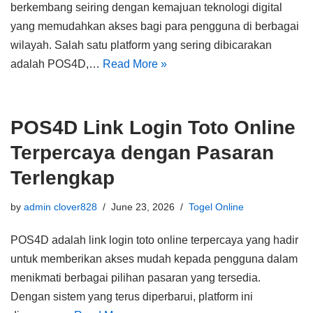
berkembang seiring dengan kemajuan teknologi digital
yang memudahkan akses bagi para pengguna di berbagai
wilayah. Salah satu platform yang sering dibicarakan
adalah POS4D,…
Read More »
POS4D Link Login Toto Online
Terpercaya dengan Pasaran
Terlengkap
by
admin clover828
June 23, 2026
Togel Online
POS4D adalah link login toto online terpercaya yang hadir
untuk memberikan akses mudah kepada pengguna dalam
menikmati berbagai pilihan pasaran yang tersedia.
Dengan sistem yang terus diperbarui, platform ini