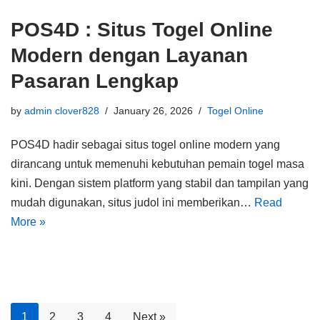
POS4D : Situs Togel Online
Modern dengan Layanan
Pasaran Lengkap
by
admin clover828
January 26, 2026
Togel Online
POS4D hadir sebagai situs togel online modern yang
dirancang untuk memenuhi kebutuhan pemain togel masa
kini. Dengan sistem platform yang stabil dan tampilan yang
mudah digunakan, situs judol ini memberikan…
Read
More »
1
2
3
4
Next »