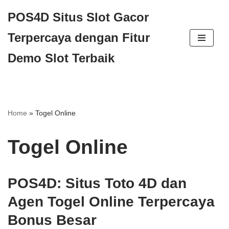
POS4D Situs Slot Gacor
Skip
Terpercaya dengan Fitur
to
Demo Slot Terbaik
content
Home
»
Togel Online
Togel Online
POS4D: Situs Toto 4D dan
Agen Togel Online Terpercaya
Bonus Besar