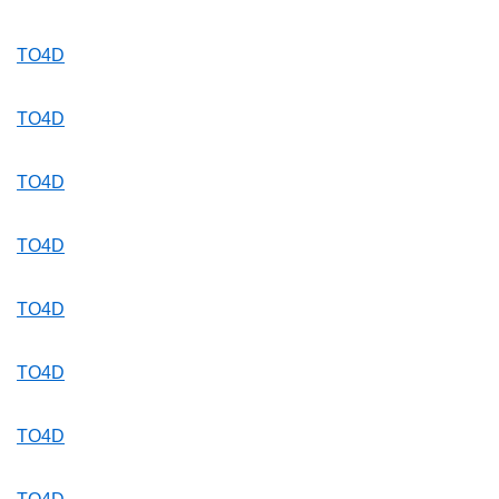
TO4D
TO4D
TO4D
TO4D
TO4D
TO4D
TO4D