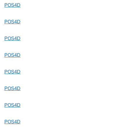
POS4D
POS4D
POS4D
POS4D
POS4D
POS4D
POS4D
POS4D