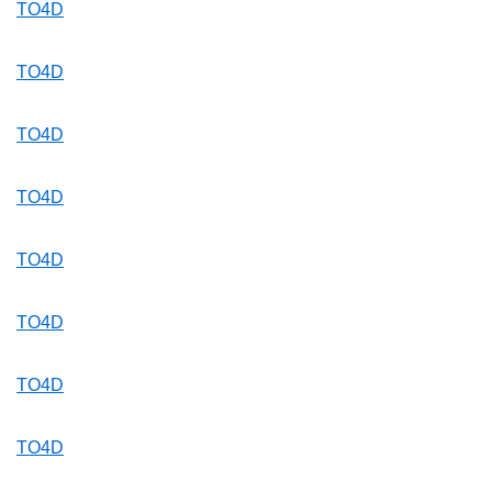
TO4D
TO4D
TO4D
TO4D
TO4D
TO4D
TO4D
TO4D