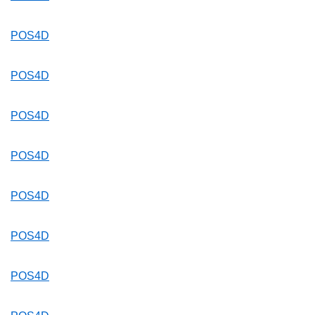
POS4D
POS4D
POS4D
POS4D
POS4D
POS4D
POS4D