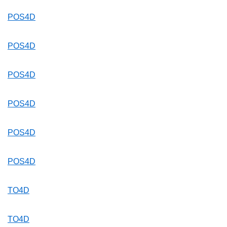
POS4D
POS4D
POS4D
POS4D
POS4D
POS4D
TO4D
TO4D