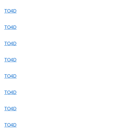
TO4D
TO4D
TO4D
TO4D
TO4D
TO4D
TO4D
TO4D