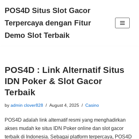
POS4D Situs Slot Gacor
Skip
Terpercaya dengan Fitur
to
Demo Slot Terbaik
content
POS4D : Link Alternatif Situs
IDN Poker & Slot Gacor
Terbaik
by
admin clover828
August 4, 2025
Casino
POS4D adalah link alternatif resmi yang menghadirkan
akses mudah ke situs IDN Poker online dan slot gacor
terbaik di Indonesia. Sebagai platform terpercaya, POS4D