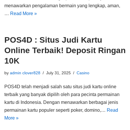
menawarkan pengalaman bermain yang lengkap, aman,
…
Read More »
POS4D : Situs Judi Kartu
Online Terbaik! Deposit Ringan
10K
by
admin clover828
July 31, 2025
Casino
POS4D telah menjadi salah satu situs judi kartu online
terbaik yang banyak dipilih oleh para pecinta permainan
kartu di Indonesia. Dengan menawarkan berbagai jenis
permainan kartu populer seperti poker, domino,…
Read
More »