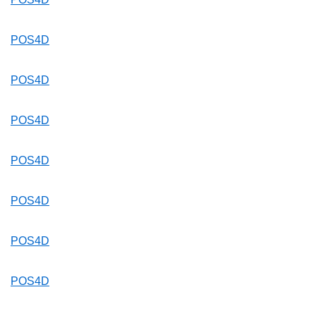
POS4D
POS4D
POS4D
POS4D
POS4D
POS4D
POS4D