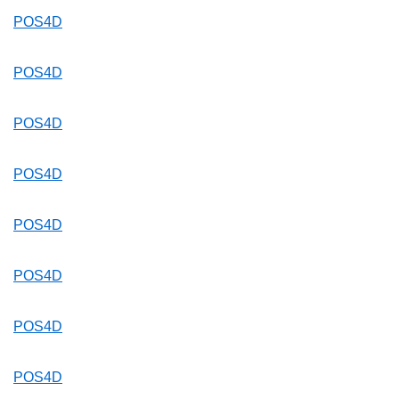
POS4D
POS4D
POS4D
POS4D
POS4D
POS4D
POS4D
POS4D