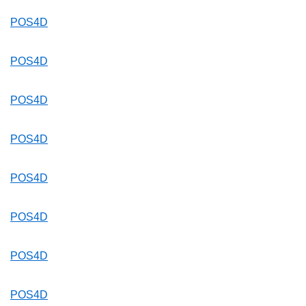
POS4D
POS4D
POS4D
POS4D
POS4D
POS4D
POS4D
POS4D