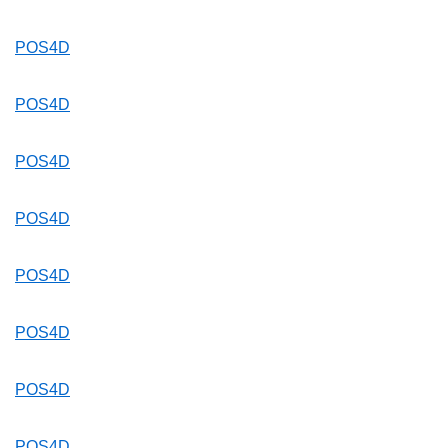
POS4D
POS4D
POS4D
POS4D
POS4D
POS4D
POS4D
POS4D