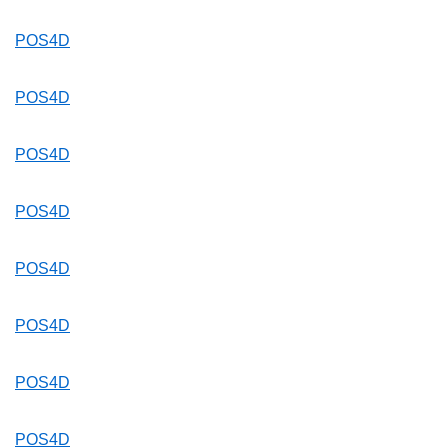
POS4D
POS4D
POS4D
POS4D
POS4D
POS4D
POS4D
POS4D