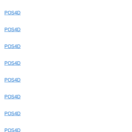
POS4D
POS4D
POS4D
POS4D
POS4D
POS4D
POS4D
POS4D