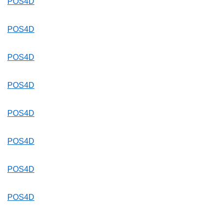
POS4D
POS4D
POS4D
POS4D
POS4D
POS4D
POS4D
POS4D