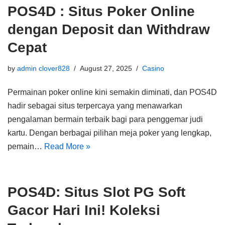
POS4D : Situs Poker Online
dengan Deposit dan Withdraw
Cepat
by
admin clover828
August 27, 2025
Casino
Permainan poker online kini semakin diminati, dan POS4D
hadir sebagai situs terpercaya yang menawarkan
pengalaman bermain terbaik bagi para penggemar judi
kartu. Dengan berbagai pilihan meja poker yang lengkap,
pemain…
Read More »
POS4D: Situs Slot PG Soft
Gacor Hari Ini! Koleksi