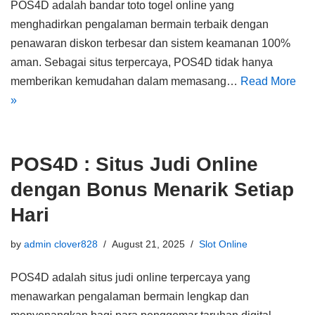
POS4D adalah bandar toto togel online yang
menghadirkan pengalaman bermain terbaik dengan
penawaran diskon terbesar dan sistem keamanan 100%
aman. Sebagai situs terpercaya, POS4D tidak hanya
memberikan kemudahan dalam memasang…
Read More
»
POS4D : Situs Judi Online
dengan Bonus Menarik Setiap
Hari
by
admin clover828
August 21, 2025
Slot Online
POS4D adalah situs judi online terpercaya yang
menawarkan pengalaman bermain lengkap dan