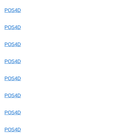
POS4D
POS4D
POS4D
POS4D
POS4D
POS4D
POS4D
POS4D