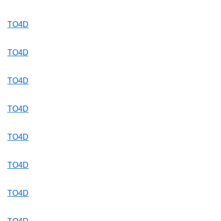
TO4D
TO4D
TO4D
TO4D
TO4D
TO4D
TO4D