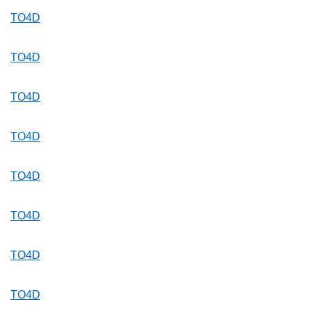
TO4D
TO4D
TO4D
TO4D
TO4D
TO4D
TO4D
TO4D