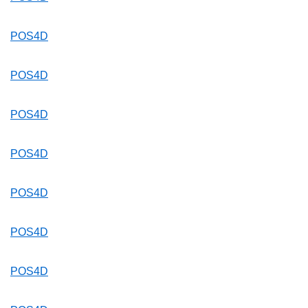
POS4D
POS4D
POS4D
POS4D
POS4D
POS4D
POS4D