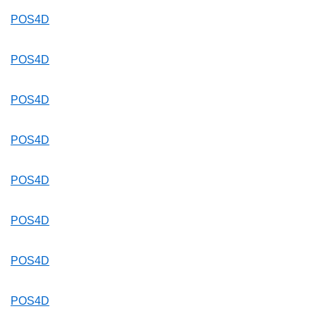
POS4D
POS4D
POS4D
POS4D
POS4D
POS4D
POS4D
POS4D