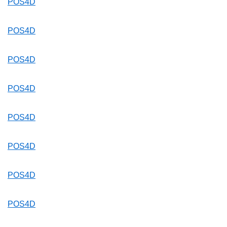
POS4D
POS4D
POS4D
POS4D
POS4D
POS4D
POS4D
POS4D