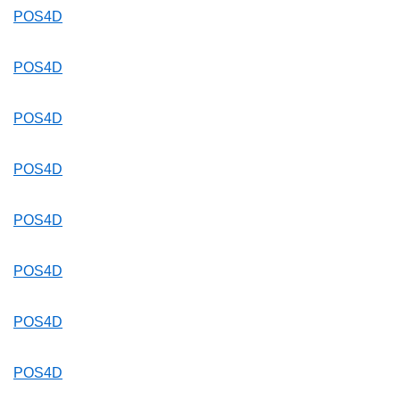
POS4D
POS4D
POS4D
POS4D
POS4D
POS4D
POS4D
POS4D