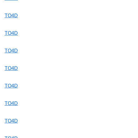
TO4D
TO4D
TO4D
TO4D
TO4D
TO4D
TO4D