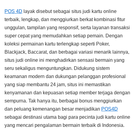
POS 4D
layak disebut sebagai situs judi kartu online
terbaik, lengkap, dan menggiurkan berkat kombinasi fitur
unggulan, tampilan yang responsif, serta layanan transaksi
super cepat yang memudahkan setiap pemain. Dengan
koleksi permainan kartu terlengkap seperti Poker,
Blackjack, Baccarat, dan berbagai variasi menarik lainnya,
situs judi online ini menghadirkan sensasi bermain yang
seru sekaligus menguntungkan. Didukung sistem
keamanan modern dan dukungan pelanggan profesional
yang siap membantu 24 jam, situs ini memastikan
kenyamanan dan kepuasan setiap member terjaga dengan
sempurna. Tak hanya itu, berbagai bonus menggiurkan
dan peluang kemenangan besar menjadikan
POS4D
sebagai destinasi utama bagi para pecinta judi kartu online
yang mencari pengalaman bermain terbaik di Indonesia.