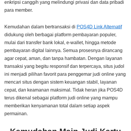
enkripsi canggih yang melindungi privasi dan data pribadi
para member.
Kemudahan dalam bertransaksi di
POS4D Link Alternatif
didukung oleh berbagai platform pembayaran populer,
mulai dari transfer bank lokal, e-wallet, hingga metode
pembayaran digital lainnya. Semua prosesnya dirancang
agar cepat, aman, dan tanpa hambatan. Dengan layanan
transaksi yang begitu responsif dan terpercaya, situs judol
ini menjadi pilihan favorit para penggemar judi online yang
mencari situs dengan sistem keuangan stabil, layanan
cepat, dan keamanan maksimal. Tidak heran jika POS4D
terus dikenal sebagai platform judi online yang mampu
memberikan kenyamanan total dalam setiap aspek
permainan.