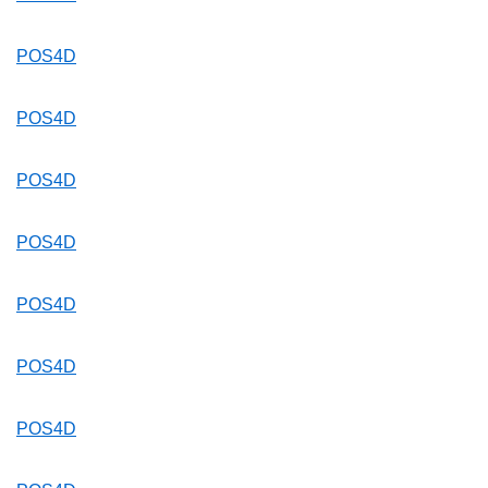
POS4D
POS4D
POS4D
POS4D
POS4D
POS4D
POS4D