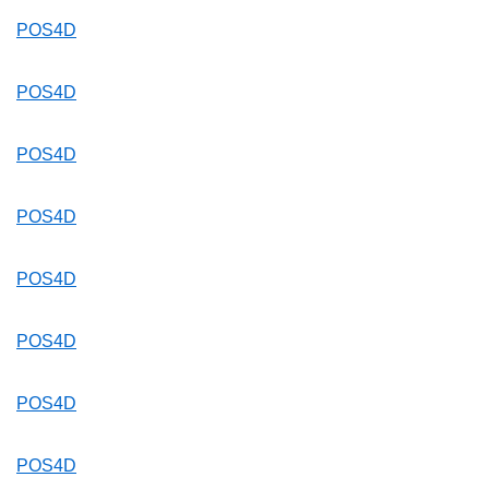
POS4D
POS4D
POS4D
POS4D
POS4D
POS4D
POS4D
POS4D