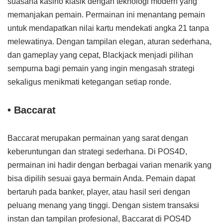
suasana kasino klasik dengan teknologi modern yang
memanjakan pemain. Permainan ini menantang pemain
untuk mendapatkan nilai kartu mendekati angka 21 tanpa
melewatinya. Dengan tampilan elegan, aturan sederhana,
dan gameplay yang cepat, Blackjack menjadi pilihan
sempurna bagi pemain yang ingin mengasah strategi
sekaligus menikmati ketegangan setiap ronde.
• Baccarat
Baccarat merupakan permainan yang sarat dengan
keberuntungan dan strategi sederhana. Di POS4D,
permainan ini hadir dengan berbagai varian menarik yang
bisa dipilih sesuai gaya bermain Anda. Pemain dapat
bertaruh pada banker, player, atau hasil seri dengan
peluang menang yang tinggi. Dengan sistem transaksi
instan dan tampilan profesional, Baccarat di POS4D