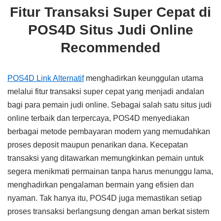
Fitur Transaksi Super Cepat di
POS4D Situs Judi Online
Recommended
POS4D Link Alternatif
menghadirkan keunggulan utama
melalui fitur transaksi super cepat yang menjadi andalan
bagi para pemain judi online. Sebagai salah satu situs judi
online terbaik dan terpercaya, POS4D menyediakan
berbagai metode pembayaran modern yang memudahkan
proses deposit maupun penarikan dana. Kecepatan
transaksi yang ditawarkan memungkinkan pemain untuk
segera menikmati permainan tanpa harus menunggu lama,
menghadirkan pengalaman bermain yang efisien dan
nyaman. Tak hanya itu, POS4D juga memastikan setiap
proses transaksi berlangsung dengan aman berkat sistem