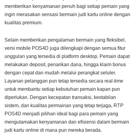
memberikan kenyamanan penuh bagi setiap pemain yang
ingin merasakan sensasi bermain judi kartu online dengan
kualitas premium.
Selain memberikan pengalaman bermain yang fleksibel,
versi mobile POS4D juga dilengkapi dengan semua fitur
unggulan yang tersedia di platform desktop. Pemain dapat
melakukan deposit, penarikan dana, hingga klaim bonus
dengan cepat dan mudah melalui perangkat seluler.
Layanan pelanggan pun tetap tersedia secara real-time
untuk membantu setiap kebutuhan pemain kapan pun
diperlukan. Dengan kecepatan transaksi, kestabilan
sistem, dan kualitas permainan yang tetap terjaga, RTP
POS4D menjadi pilihan ideal bagi para pemain yang
mengutamakan kenyamanan dan efisiensi dalam bermain
judi kartu online di mana pun mereka berada.