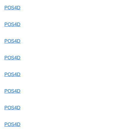
POS4D
POS4D
POS4D
POS4D
POS4D
POS4D
POS4D
POS4D