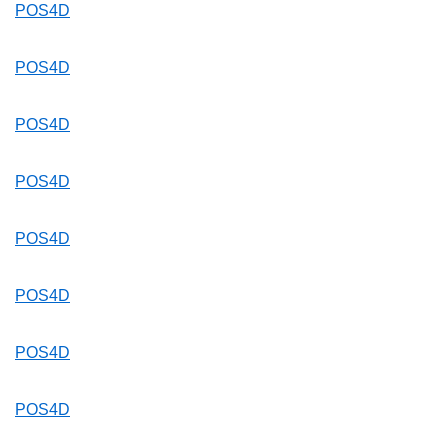
POS4D
POS4D
POS4D
POS4D
POS4D
POS4D
POS4D
POS4D