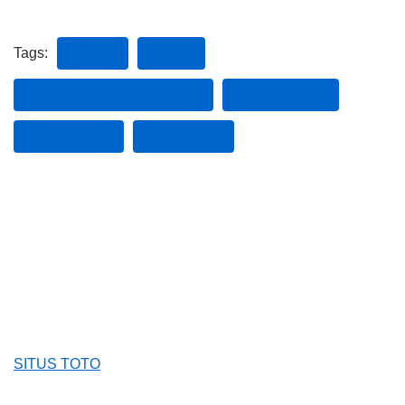
Tags:
POS 4D
POS4D
POS4D LINK ALTERNATIF
POS4D LOGIN
POS4D SLOT
RTP POS4D
SITUS TOTO