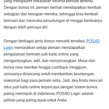
yang mengalami kekalahan selama periode tertentu.
Dengan bonus ini, pemain berhak mendapatkan kembali
sebagian dari kerugian mereka, sehingga bisa kembali
bermain dan mencoba peruntungan di minggu berikutnya
dengan lebih percaya diri.
Dengan berbagai jenis bonus menarik tersebut,
POS4D
Login
memastikan setiap pemain mendapatkan
pengalaman bermain judi kartu online yang
menguntungkan, adil, dan menyenangkan. Mulai dari
bonus new member hingga cashback mingguan,
semuanya dirancang untuk memberikan keuntungan
maksimal bagi para pemain setia. Jadi, jika Anda mencari
situs judi kartu online terpercaya dengan sistem bonus
paling melimpah di Indonesia, POS4D Login adalah
pilihan yang paling tepat untuk Anda.