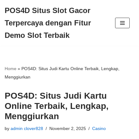
POS4D Situs Slot Gacor
Skip
Terpercaya dengan Fitur
to
Demo Slot Terbaik
content
Home
»
POS4D: Situs Judi Kartu Online Terbaik, Lengkap,
Menggiurkan
POS4D: Situs Judi Kartu
Online Terbaik, Lengkap,
Menggiurkan
by
admin clover828
November 2, 2025
Casino