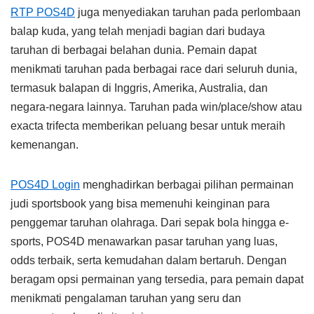
RTP POS4D
juga menyediakan taruhan pada perlombaan
balap kuda, yang telah menjadi bagian dari budaya
taruhan di berbagai belahan dunia. Pemain dapat
menikmati taruhan pada berbagai race dari seluruh dunia,
termasuk balapan di Inggris, Amerika, Australia, dan
negara-negara lainnya. Taruhan pada win/place/show atau
exacta trifecta memberikan peluang besar untuk meraih
kemenangan.
POS4D Login
menghadirkan berbagai pilihan permainan
judi sportsbook yang bisa memenuhi keinginan para
penggemar taruhan olahraga. Dari sepak bola hingga e-
sports, POS4D menawarkan pasar taruhan yang luas,
odds terbaik, serta kemudahan dalam bertaruh. Dengan
beragam opsi permainan yang tersedia, para pemain dapat
menikmati pengalaman taruhan yang seru dan