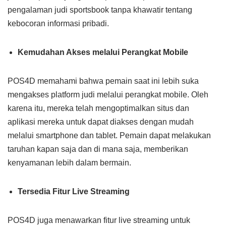
pengalaman judi sportsbook tanpa khawatir tentang
kebocoran informasi pribadi.
Kemudahan Akses melalui Perangkat Mobile
POS4D memahami bahwa pemain saat ini lebih suka
mengakses platform judi melalui perangkat mobile. Oleh
karena itu, mereka telah mengoptimalkan situs dan
aplikasi mereka untuk dapat diakses dengan mudah
melalui smartphone dan tablet. Pemain dapat melakukan
taruhan kapan saja dan di mana saja, memberikan
kenyamanan lebih dalam bermain.
Tersedia Fitur Live Streaming
POS4D juga menawarkan fitur live streaming untuk