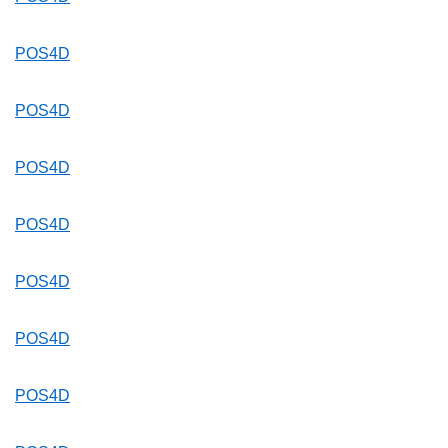
POS4D
POS4D
POS4D
POS4D
POS4D
POS4D
POS4D