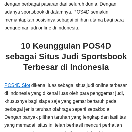
dengan berbagai pasaran dari seluruh dunia. Dengan
adanya sportsbook di dalamnya, POS4D semakin
memantapkan posisinya sebagai pilihan utama bagi para
penggemar judi online di Indonesia.
10 Keunggulan POS4D
sebagai Situs Judi Sportsbook
Terbesar di Indonesia
POS4D Slot
dikenal luas sebagai situs judi online terbesar
di Indonesia yang dikenal luas oleh para penggemar judi,
khususnya bagi siapa saja yang gemar bertaruh pada
berbagai jenis taruhan olahraga seperti sepakbola.
Dengan banyak pilihan taruhan yang lengkap dan fasilitas
yang memadai, situs ini telah berhasil mencuri perhatian