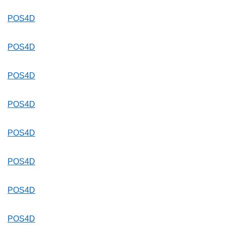
POS4D
POS4D
POS4D
POS4D
POS4D
POS4D
POS4D
POS4D