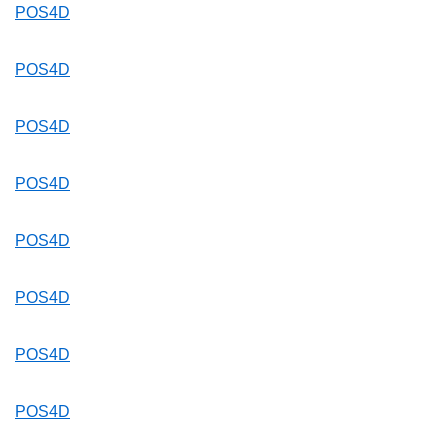
POS4D
POS4D
POS4D
POS4D
POS4D
POS4D
POS4D
POS4D