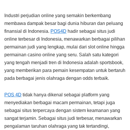
Industri perjudian online yang semakin berkembang
membawa dampak besar bagi dunia hiburan dan peluang
finansial di Indonesia.
POS4D
hadir sebagai situs judi
online terbesar di Indonesia, menawarkan berbagai pilihan
permainan judi yang lengkap, mulai dari slot online hingga
permainan casino online yang seru. Salah satu kategori
yang tengah menjadi tren di Indonesia adalah sportsbook,
yang memberikan para pemain kesempatan untuk bertaruh
pada berbagai jenis olahraga dengan odds terbaik.
POS 4D
tidak hanya dikenal sebagai platform yang
menyediakan berbagai macam permainan, tetapi juga
sebagai situs terpercaya dengan sistem keamanan yang
sangat terjamin. Sebagai situs judi terbesar, menawarkan
pengalaman taruhan olahraga yang tak tertandingi,