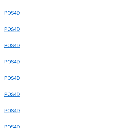
POS4D
POS4D
POS4D
POS4D
POS4D
POS4D
POS4D
POS4D