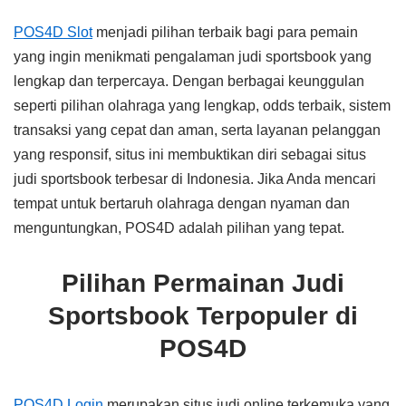
POS4D Slot
menjadi pilihan terbaik bagi para pemain
yang ingin menikmati pengalaman judi sportsbook yang
lengkap dan terpercaya. Dengan berbagai keunggulan
seperti pilihan olahraga yang lengkap, odds terbaik, sistem
transaksi yang cepat dan aman, serta layanan pelanggan
yang responsif, situs ini membuktikan diri sebagai situs
judi sportsbook terbesar di Indonesia. Jika Anda mencari
tempat untuk bertaruh olahraga dengan nyaman dan
menguntungkan, POS4D adalah pilihan yang tepat.
Pilihan Permainan Judi
Sportsbook Terpopuler di
POS4D
POS4D Login
merupakan situs judi online terkemuka yang