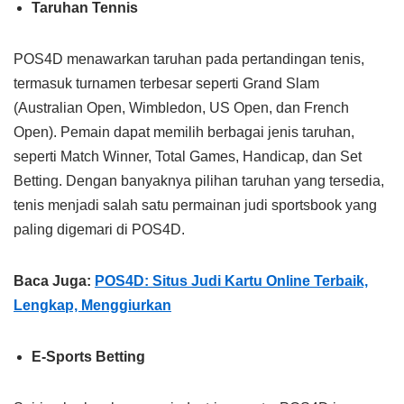
Taruhan Tennis
POS4D menawarkan taruhan pada pertandingan tenis,
termasuk turnamen terbesar seperti Grand Slam
(Australian Open, Wimbledon, US Open, dan French
Open). Pemain dapat memilih berbagai jenis taruhan,
seperti Match Winner, Total Games, Handicap, dan Set
Betting. Dengan banyaknya pilihan taruhan yang tersedia,
tenis menjadi salah satu permainan judi sportsbook yang
paling digemari di POS4D.
Baca Juga:
POS4D: Situs Judi Kartu Online Terbaik,
Lengkap, Menggiurkan
E-Sports Betting