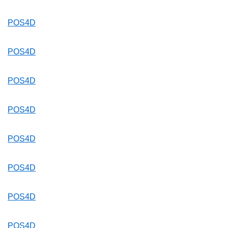
POS4D
POS4D
POS4D
POS4D
POS4D
POS4D
POS4D
POS4D