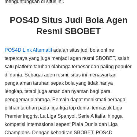
menguntungkan di situs ini.
POS4D Situs Judi Bola Agen
Resmi SBOBET
POS4D Link Alternatif
adalah situs judi bola online
terpercaya yang juga menjadi agen resmi SBOBET, salah
satu platform taruhan olahraga terbesar dan paling populer
di dunia. Sebagai agen resmi, situs ini menawarkan
pengalaman taruhan sepak bola yang tidak hanya
lengkap, tetapi juga aman dan nyaman bagi para
penggemar olahraga. Pemain dapat menikmati berbagai
pilihan taruhan pada liga-liga top dunia, termasuk Liga
Premier Inggris, La Liga Spanyol, Serie A Italia, hingga
kompetisi internasional seperti Piala Dunia dan Liga
Champions. Dengan kehadiran SBOBET, POS4D