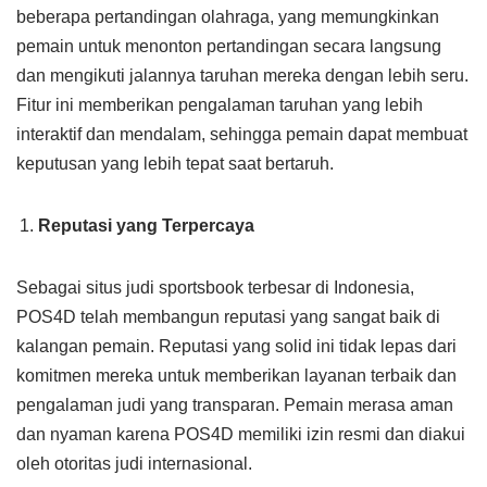
beberapa pertandingan olahraga, yang memungkinkan
pemain untuk menonton pertandingan secara langsung
dan mengikuti jalannya taruhan mereka dengan lebih seru.
Fitur ini memberikan pengalaman taruhan yang lebih
interaktif dan mendalam, sehingga pemain dapat membuat
keputusan yang lebih tepat saat bertaruh.
Reputasi yang Terpercaya
Sebagai situs judi sportsbook terbesar di Indonesia,
POS4D telah membangun reputasi yang sangat baik di
kalangan pemain. Reputasi yang solid ini tidak lepas dari
komitmen mereka untuk memberikan layanan terbaik dan
pengalaman judi yang transparan. Pemain merasa aman
dan nyaman karena POS4D memiliki izin resmi dan diakui
oleh otoritas judi internasional.