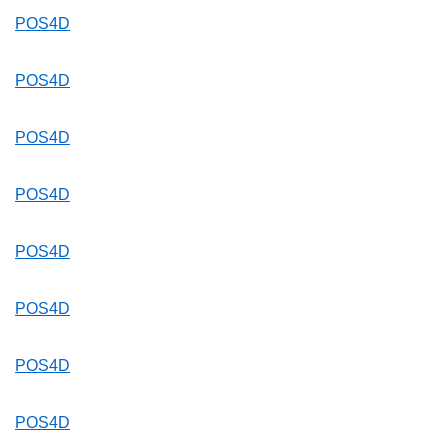
POS4D
POS4D
POS4D
POS4D
POS4D
POS4D
POS4D
POS4D