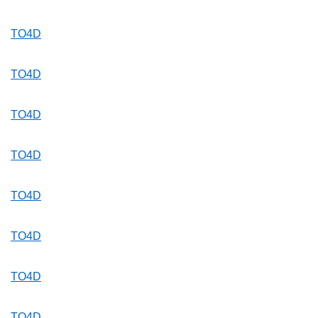
TO4D
TO4D
TO4D
TO4D
TO4D
TO4D
TO4D
TO4D