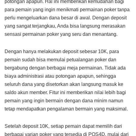
potongan apapun. Hal ini memberikan kemudahan bagi
para pemain yang ingin menikmati permainan poker tanpa
perlu mengeluarkan dana besar di awal. Dengan deposit
yang sangat terjangkau, Anda bisa langsung merasakan
sensasi permainan poker yang seru dan menantang.
Dengan hanya melakukan deposit sebesar 10K, para
pemain sudah bisa memulai petualangan poker dan
bergabung dengan berbagai meja permainan. Tidak ada
biaya administrasi atau potongan apapun, sehingga
seluruh dana yang disetorkan akan langsung masuk ke
saldo akun member. Fitur ini memberikan nilai lebih bagi
pemain yang ingin bermain dengan dana minim namun
tetap mendapatkan pengalaman bermain yang maksimal.
Setelah deposit 10K, setiap pemain dapat memilih dari
berbagai varian poker yang tersedia di POS4D, mulai dari