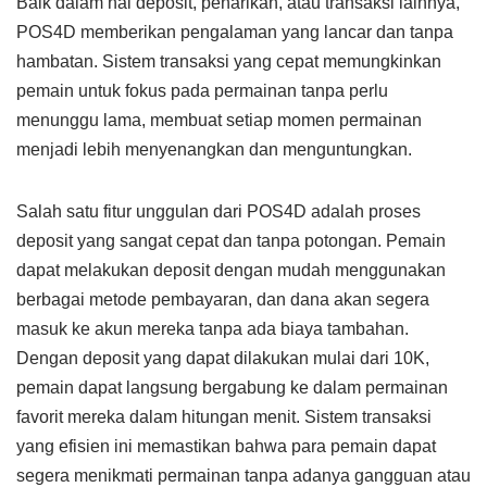
Baik dalam hal deposit, penarikan, atau transaksi lainnya,
POS4D memberikan pengalaman yang lancar dan tanpa
hambatan. Sistem transaksi yang cepat memungkinkan
pemain untuk fokus pada permainan tanpa perlu
menunggu lama, membuat setiap momen permainan
menjadi lebih menyenangkan dan menguntungkan.
Salah satu fitur unggulan dari POS4D adalah proses
deposit yang sangat cepat dan tanpa potongan. Pemain
dapat melakukan deposit dengan mudah menggunakan
berbagai metode pembayaran, dan dana akan segera
masuk ke akun mereka tanpa ada biaya tambahan.
Dengan deposit yang dapat dilakukan mulai dari 10K,
pemain dapat langsung bergabung ke dalam permainan
favorit mereka dalam hitungan menit. Sistem transaksi
yang efisien ini memastikan bahwa para pemain dapat
segera menikmati permainan tanpa adanya gangguan atau