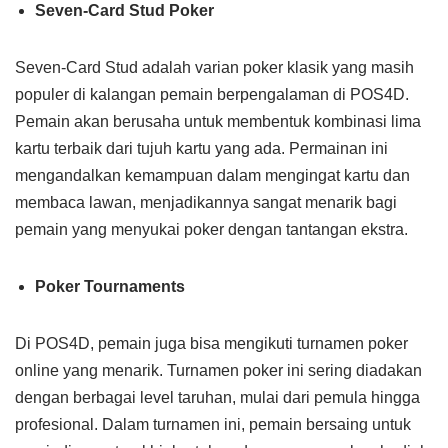
Seven-Card Stud Poker
Seven-Card Stud adalah varian poker klasik yang masih
populer di kalangan pemain berpengalaman di POS4D.
Pemain akan berusaha untuk membentuk kombinasi lima
kartu terbaik dari tujuh kartu yang ada. Permainan ini
mengandalkan kemampuan dalam mengingat kartu dan
membaca lawan, menjadikannya sangat menarik bagi
pemain yang menyukai poker dengan tantangan ekstra.
Poker Tournaments
Di POS4D, pemain juga bisa mengikuti turnamen poker
online yang menarik. Turnamen poker ini sering diadakan
dengan berbagai level taruhan, mulai dari pemula hingga
profesional. Dalam turnamen ini, pemain bersaing untuk