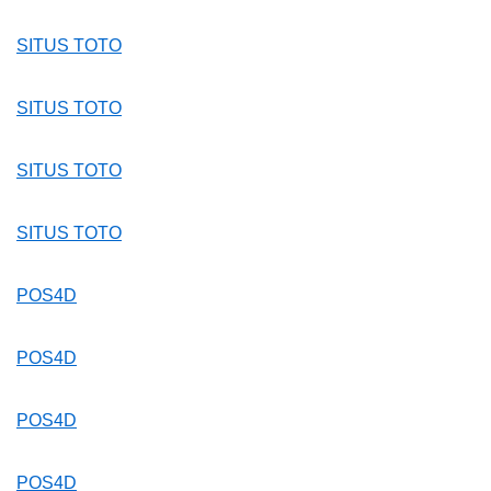
SITUS TOTO
SITUS TOTO
SITUS TOTO
SITUS TOTO
POS4D
POS4D
POS4D
POS4D