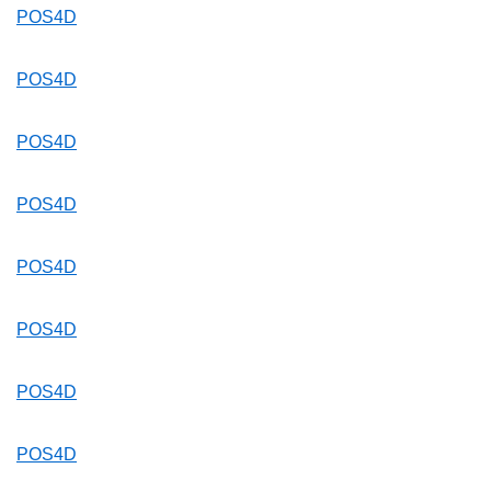
POS4D
POS4D
POS4D
POS4D
POS4D
POS4D
POS4D
POS4D