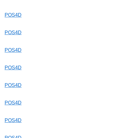
POS4D
POS4D
POS4D
POS4D
POS4D
POS4D
POS4D
POS4D