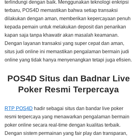
terlindungi dengan baik. Menggunakan teknologi enkripsi
terbaru, POS4D memastikan bahwa setiap transaksi
dilakukan dengan aman, memberikan kepercayaan penuh
kepada pemain untuk melakukan deposit dan penarikan
kapan saja tanpa khawatir akan masalah keamanan.
Dengan layanan transaksi yang super cepat dan aman,
situs judi online ini memastikan pengalaman bermain judi
online yang tidak hanya menyenangkan tetapi juga efisien.
POS4D Situs dan Badnar Live
Poker Resmi Terpercaya
RTP POS4D
hadir sebagai situs dan bandar live poker
resmi terpercaya yang menawarkan pengalaman bermain
poker online secara real-time dengan kualitas terbaik.
Dengan sistem permainan yang fair play dan transparan,