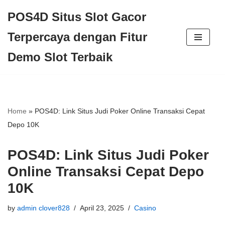
POS4D Situs Slot Gacor
Skip
Terpercaya dengan Fitur
to
Demo Slot Terbaik
content
Home
»
POS4D: Link Situs Judi Poker Online Transaksi Cepat
Depo 10K
POS4D: Link Situs Judi Poker
Online Transaksi Cepat Depo
10K
by
admin clover828
April 23, 2025
Casino