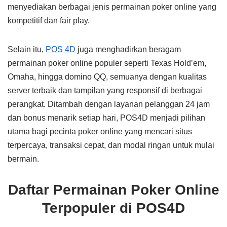
menyediakan berbagai jenis permainan poker online yang
kompetitif dan fair play.
Selain itu,
POS 4D
juga menghadirkan beragam
permainan poker online populer seperti Texas Hold’em,
Omaha, hingga domino QQ, semuanya dengan kualitas
server terbaik dan tampilan yang responsif di berbagai
perangkat. Ditambah dengan layanan pelanggan 24 jam
dan bonus menarik setiap hari, POS4D menjadi pilihan
utama bagi pecinta poker online yang mencari situs
terpercaya, transaksi cepat, dan modal ringan untuk mulai
bermain.
Daftar Permainan Poker Online
Terpopuler di POS4D