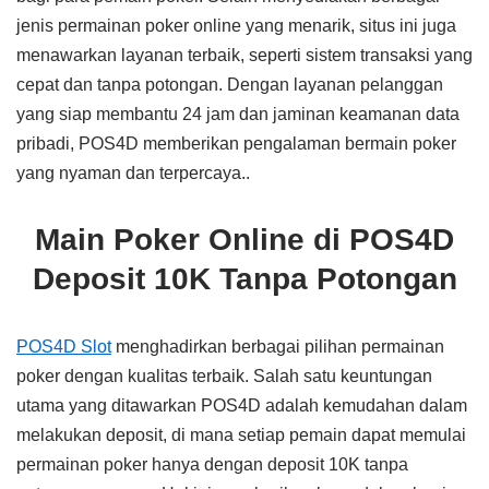
jenis permainan poker online yang menarik, situs ini juga
menawarkan layanan terbaik, seperti sistem transaksi yang
cepat dan tanpa potongan. Dengan layanan pelanggan
yang siap membantu 24 jam dan jaminan keamanan data
pribadi, POS4D memberikan pengalaman bermain poker
yang nyaman dan terpercaya..
Main Poker Online di POS4D
Deposit 10K Tanpa Potongan
POS4D Slot
menghadirkan berbagai pilihan permainan
poker dengan kualitas terbaik. Salah satu keuntungan
utama yang ditawarkan POS4D adalah kemudahan dalam
melakukan deposit, di mana setiap pemain dapat memulai
permainan poker hanya dengan deposit 10K tanpa