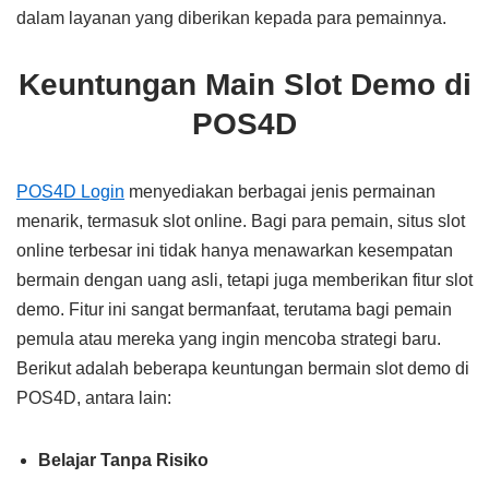
dalam layanan yang diberikan kepada para pemainnya.
Keuntungan Main Slot Demo di
POS4D
POS4D Login
menyediakan berbagai jenis permainan
menarik, termasuk slot online. Bagi para pemain, situs slot
online terbesar ini tidak hanya menawarkan kesempatan
bermain dengan uang asli, tetapi juga memberikan fitur slot
demo. Fitur ini sangat bermanfaat, terutama bagi pemain
pemula atau mereka yang ingin mencoba strategi baru.
Berikut adalah beberapa keuntungan bermain slot demo di
POS4D, antara lain:
Belajar Tanpa Risiko