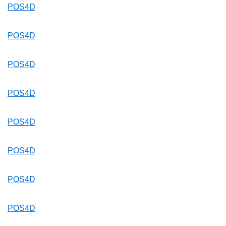
POS4D
POS4D
POS4D
POS4D
POS4D
POS4D
POS4D
POS4D