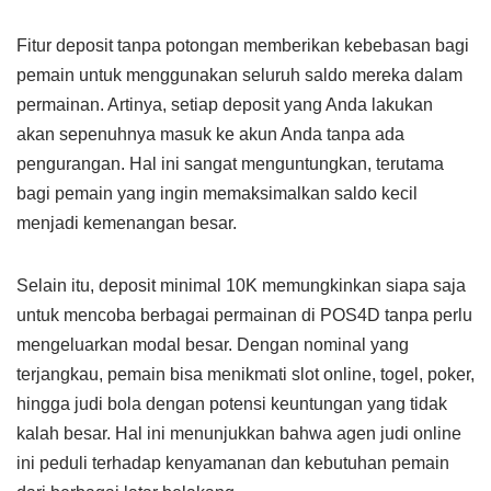
Fitur deposit tanpa potongan memberikan kebebasan bagi
pemain untuk menggunakan seluruh saldo mereka dalam
permainan. Artinya, setiap deposit yang Anda lakukan
akan sepenuhnya masuk ke akun Anda tanpa ada
pengurangan. Hal ini sangat menguntungkan, terutama
bagi pemain yang ingin memaksimalkan saldo kecil
menjadi kemenangan besar.
Selain itu, deposit minimal 10K memungkinkan siapa saja
untuk mencoba berbagai permainan di POS4D tanpa perlu
mengeluarkan modal besar. Dengan nominal yang
terjangkau, pemain bisa menikmati slot online, togel, poker,
hingga judi bola dengan potensi keuntungan yang tidak
kalah besar. Hal ini menunjukkan bahwa agen judi online
ini peduli terhadap kenyamanan dan kebutuhan pemain