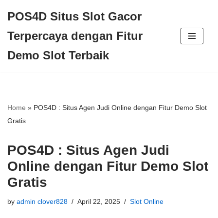
POS4D Situs Slot Gacor
Skip
Terpercaya dengan Fitur
to
Demo Slot Terbaik
content
Home
»
POS4D : Situs Agen Judi Online dengan Fitur Demo Slot
Gratis
POS4D : Situs Agen Judi
Online dengan Fitur Demo Slot
Gratis
by
admin clover828
April 22, 2025
Slot Online