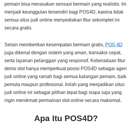
pemain bisa merasakan sensasi bermain yang realistis. Ini
menjadi keunggulan tersendiri bagi POS4D, karena tidak
semua situs judi online menyediakan fitur sekomplet ini
secara gratis.
Selain memberikan kesempatan bermain gratis,
POS 4D
juga dikenal dengan sistem yang aman, transaksi cepat,
serta layanan pelanggan yang responsif. Keberadaan fitur
demo slot hanya memperkuat posisi POS4D sebagai agen
judi online yang ramah bagi semua kalangan pemain, baik
pemula maupun profesional. Inilah yang menjadikan situs
judi online ini sebagai pilihan tepat bagi siapa saja yang
ingin menikmati permainan slot online secara maksimal.
Apa Itu POS4D?