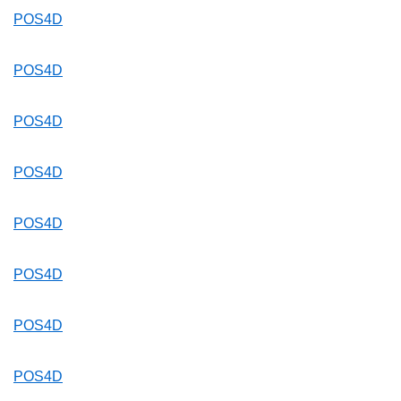
POS4D
POS4D
POS4D
POS4D
POS4D
POS4D
POS4D
POS4D