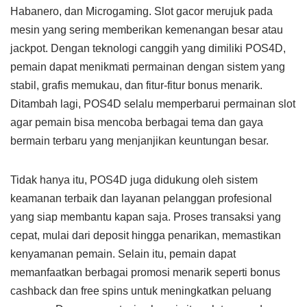
Habanero, dan Microgaming. Slot gacor merujuk pada
mesin yang sering memberikan kemenangan besar atau
jackpot. Dengan teknologi canggih yang dimiliki POS4D,
pemain dapat menikmati permainan dengan sistem yang
stabil, grafis memukau, dan fitur-fitur bonus menarik.
Ditambah lagi, POS4D selalu memperbarui permainan slot
agar pemain bisa mencoba berbagai tema dan gaya
bermain terbaru yang menjanjikan keuntungan besar.
Tidak hanya itu, POS4D juga didukung oleh sistem
keamanan terbaik dan layanan pelanggan profesional
yang siap membantu kapan saja. Proses transaksi yang
cepat, mulai dari deposit hingga penarikan, memastikan
kenyamanan pemain. Selain itu, pemain dapat
memanfaatkan berbagai promosi menarik seperti bonus
cashback dan free spins untuk meningkatkan peluang