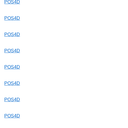
POS4D
POS4D
POS4D
POS4D
POS4D
POS4D
POS4D
POS4D