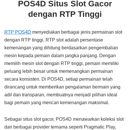
POS4D Situs Slot Gacor
dengan RTP Tinggi
RTP POS4D
menyediakan berbagai jenis permainan slot
dengan RTP tinggi. RTP slot adalah persentase
kemenangan yang dihitung berdasarkan pengembalian
mesin kepada pemain dalam jangka panjang. Dengan
memilih mesin slot dengan RTP tinggi, pemain memiliki
peluang lebih besar untuk memenangkan permainan
secara konsisten. Di POS4D, setiap permainan telah
dirancang untuk memberikan pengalaman bermain yang
adil dan transparan, membuatnya menjadi pilihan ideal
bagi pemain yang mencari kemenangan maksimal.
Sebagai situs slot gacor, POS4D menawarkan koleksi slot
dari berbagai provider ternama seperti Pragmatic Play,